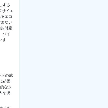
しする
フサイエ
あるエコ
含まない
知的財産
、バイ
いま
ントの成
に起因
能的なタ
大を後
飾するた