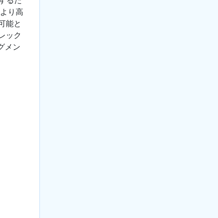
をより高
可能と
レック
グメン