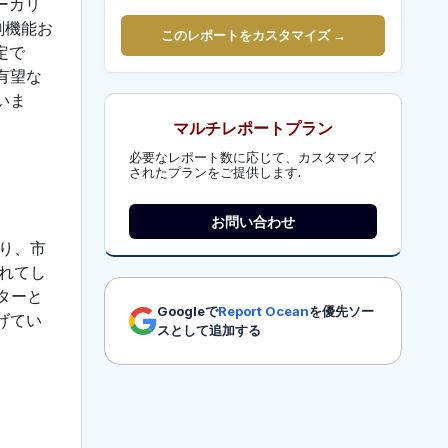
ーカリ
剤機能お
このレポートをカスタマイズ →
定で
有望な
いま
マルチレポートプラン
必要なレポート数に応じて、カスタマイズ
されたプランをご提供します.
お問い合わせ
り、市
れてし
ターと
Googleで
Report Ocean
を優先ソー
げてい
スとして追加する