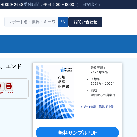
3-6899-2648
受付時間：
平日 9:00〜18:00
（土日祝除く）
🔍
お問い合わせ
別、エンド
最終更新 :
2026年07月
予想年 :
2026年～2035年
納期 :
ve
Print
即日から翌営業日
レポート言語： 英語、日本語
無料サンプルPDF