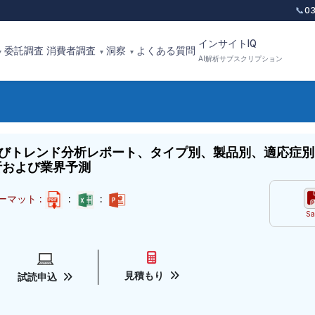
📞
0
インサイトIQ
委託調査
消費者調査
洞察
よくある質問
▾
▾
▾
AI解析サブスクリプション
よびトレンド分析レポート、タイプ別、製品別、適応症
分析および業界予測
ーマット :
:
:
Sa
見積もり
試読申込