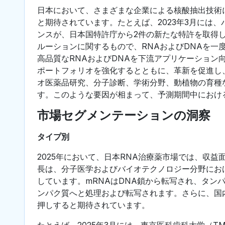
日本において、さまざまな企業による核酸抽出技術
と期待されています。たとえば、2023年3月には
ンスが、日本国特許庁から2件の新たな特許を取得
ルーションに関するもので、RNAおよびDNAを
高品質なRNAおよびDNAを下流アプリケーショ
ポートフォリオを強化するとともに、革新を促進し
オ医薬品研究、分子診断、学術分野、動植物の育種
す。このような要因が相まって、予測期間中におけ
市場セグメンテーションの洞察
タイプ別
2025年において、日本RNA治療薬市場では、収
長は、分子医学およびバイオテクノロジー分野にお
しています。mRNAはDNA鎖から転写され、タン
ンパク質へと処理および転写されます。さらに、国
押しすると期待されています。
たとえば、2025年3月には、東京医科歯科大学（T