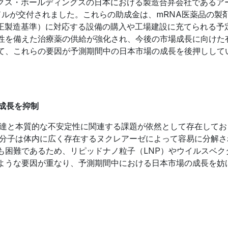
ィクス・ホールディングスの日本における製造合弁会社であるア
米ドルが交付されました。これらの助成金は、mRNA医薬品の製
適正製造基準）に対応する設備の購入や工場建設に充てられる予
性を備えた治療薬の供給が強化され、今後の市場成長に向けた
て、これらの要因が予測期間中の日本市場の成長を後押しして
成長を抑制
送達と本質的な不安定性に関連する課題が依然として存在してお
A分子は体内に広く存在するヌクレアーゼによって容易に分解さ
も困難であるため、リピッドナノ粒子（LNP）やウイルスベク
ような要因が重なり、予測期間中における日本市場の成長を妨