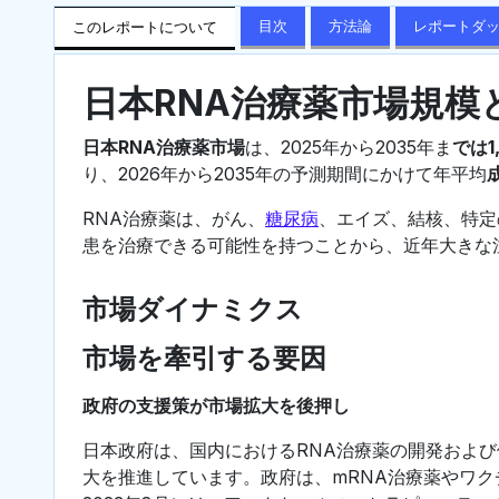
目次
方法論
レポートダ
このレポートについて
日本RNA治療薬市場規模
日本RNA治療薬市場
は、2025年から2035年ま
では1
り、2026年から2035年の予測期間にかけて年平均
RNA治療薬は、がん、
糖尿病
、エイズ、結核、特定
患を治療できる可能性を持つことから、近年大きな
市場ダイナミクス
市場を牽引する要因
政府の支援策が市場拡大を後押し
日本政府は、国内におけるRNA治療薬の開発およ
大を推進しています。政府は、mRNA治療薬やワ