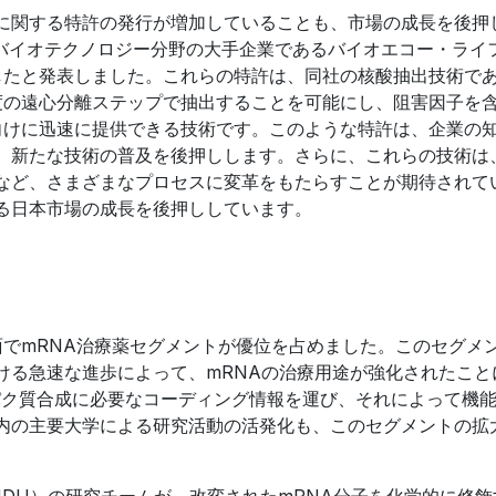
に関する特許の発行が増加していることも、市場の成長を後押
、バイオテクノロジー分野の大手企業であるバイオエコー・ライ
したと発表しました。これらの特許は、同社の核酸抽出技術で
一度の遠心分離ステップで抽出することを可能にし、阻害因子を
ン向けに迅速に提供できる技術です。このような特許は、企業の
、新たな技術の普及を後押しします。さらに、これらの技術は
など、さまざまなプロセスに変革をもたらすことが期待されて
る日本市場の成長を後押ししています。
益面でmRNA治療薬セグメントが優位を占めました。このセグメ
ける急速な進歩によって、mRNAの治療用途が強化されたこと
パク質合成に必要なコーディング情報を運び、それによって機
内の主要大学による研究活動の活発化も、このセグメントの拡
MDU）の研究チームが、改変されたmRNA分子を化学的に修