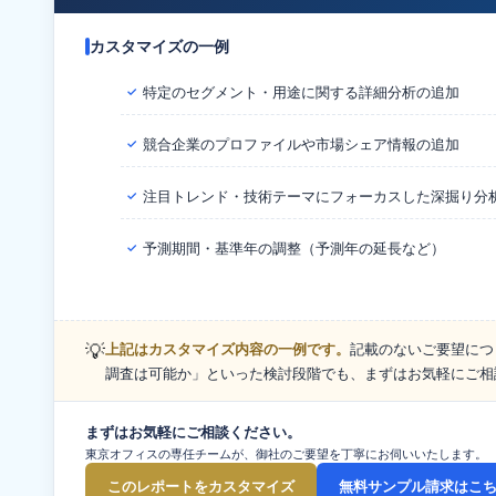
カスタマイズの一例
特定のセグメント・用途に関する詳細分析の追加
✓
競合企業のプロファイルや市場シェア情報の追加
✓
注目トレンド・技術テーマにフォーカスした深掘り分
✓
予測期間・基準年の調整（予測年の延長など）
✓
💡
上記はカスタマイズ内容の一例です。
記載のないご要望につ
調査は可能か」といった検討段階でも、まずはお気軽にご相
まずはお気軽にご相談ください。
東京オフィスの専任チームが、御社のご要望を丁寧にお伺いいたします。
このレポートをカスタマイズ
無料サンプル請求はこ