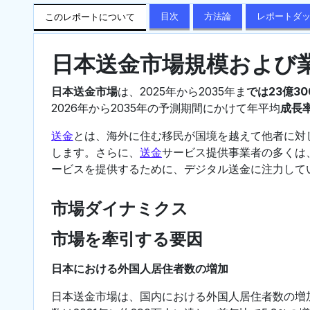
目次
方法論
レポートダ
このレポートについて
日本送金市場規模および
日本送金市場
は、2025年から2035年ま
では23億3
2026年から2035年の予測期間にかけて年平均
成長率
送金
とは、海外に住む移民が国境を越えて他者に対
します。さらに、
送金
サービス提供事業者の多くは
ービスを提供するために、デジタル送金に注力して
市場ダイナミクス
市場を牽引する要因
日本における外国人居住者数の増加
日本送金市場は、国内における外国人居住者数の増