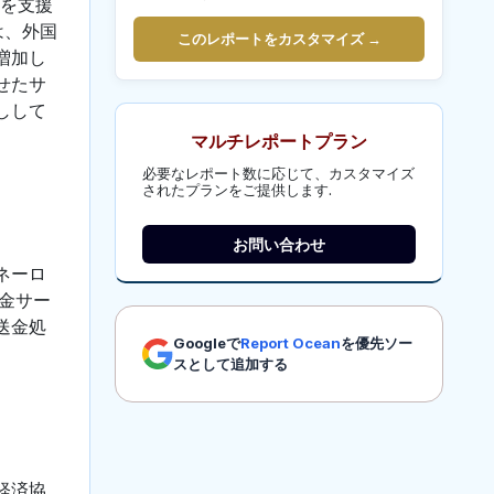
族を支援
は、外国
このレポートをカスタマイズ →
増加し
せたサ
しして
マルチレポートプラン
必要なレポート数に応じて、カスタマイズ
されたプランをご提供します.
お問い合わせ
ネーロ
金サー
送金処
Googleで
Report Ocean
を優先ソー
スとして追加する
経済協