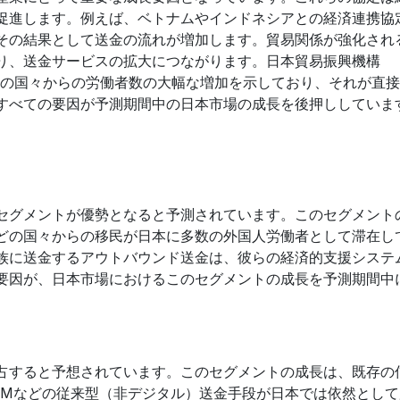
促進します。例えば、ベトナムやインドネシアとの経済連携協
、その結果として送金の流れが増加します。貿易関係が強化され
り、送金サービスの拡大につながります。日本貿易振興機構
らの国々からの労働者数の大幅な増加を示しており、それが直
すべての要因が予測期間中の日本市場の成長を後押ししていま
セグメントが優勢となると予測されています。このセグメント
どの国々からの移民が日本に多数の外国人労働者として滞在し
族に送金するアウトバウンド送金は、彼らの経済的支援システ
要因が、日本市場におけるこのセグメントの成長を予測期間中
占すると予想されています。このセグメントの成長は、既存の
TMなどの従来型（非デジタル）送金手段が日本では依然として