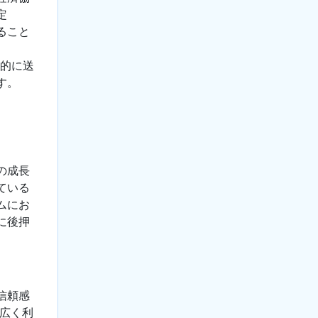
定
ること
接的に送
す。
の成長
ている
ムにお
に後押
信頼感
広く利