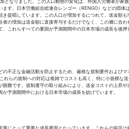
％の増加となりました。この人口動態の変化は、外国人労働者が家
います。日本労働組合総連合レンゴー（RENGO）などの団体
続き提唱しています。この人口が増加するにつれて、送金額も
住者の増加は送金額に直接寄与するだけでなく、この層に合わ
て、これらすべての要因が予測期間中の日本市場の成長を後押
どの不正な金融活動を防止するため、厳格な規制要件およびマ
、これらの規制への対応は複雑でコストも高く、特に小規模な送
が困難です。規制遵守の取り組みにより、送金コストの上昇や
因が予測期間中における日本市場の成長を妨げています。
産業にとって重要な成長要因となっています。これらの協定は