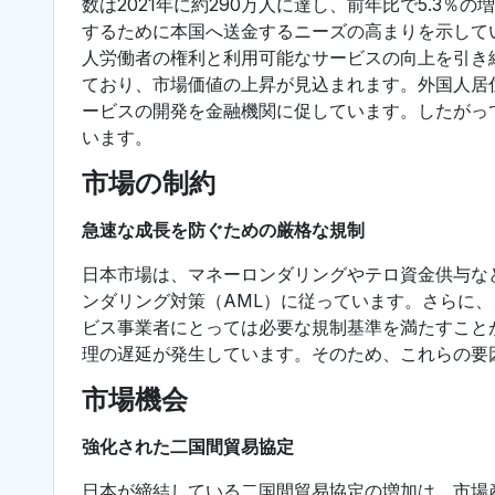
数は2021年に約290万人に達し、前年比で5.3
するために本国へ送金するニーズの高まりを示して
人労働者の権利と利用可能なサービスの向上を引き
ており、市場価値の上昇が見込まれます。外国人居
ービスの開発を金融機関に促しています。したがっ
います。
市場の制約
急速な成長を防ぐための厳格な規制
日本市場は、マネーロンダリングやテロ資金供与な
ンダリング対策（AML）に従っています。さらに
ビス事業者にとっては必要な規制基準を満たすこと
理の遅延が発生しています。そのため、これらの要
市場機会
強化された二国間貿易協定
日本が締結している二国間貿易協定の増加は、市場