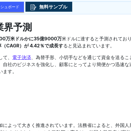
無料サンプル
ッシュボード
業界予測
000万米ドルかに35億9000万
米ドルに達すると予測されてお
（CAGR）が 4.42％で成長す
ると見込まれています。
して、
電子決済
、為替手形、小切手などを通じて資金を送るこ
、自社のビジネスを強化し、顧客にとってより簡便かつ迅速な
います。
加によって大きく推進されています。法務省によると、外国人