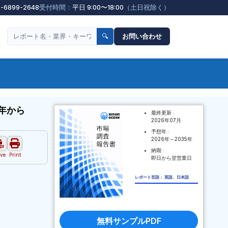
3-6899-2648
受付時間：
平日 9:00〜18:00
（土日祝除く）
🔍
お問い合わせ
年から
最終更新 :
2026年07月
予想年 :
2026年～2035年
納期 :
ve
Print
即日から翌営業日
レポート言語： 英語、日本語
無料サンプルPDF