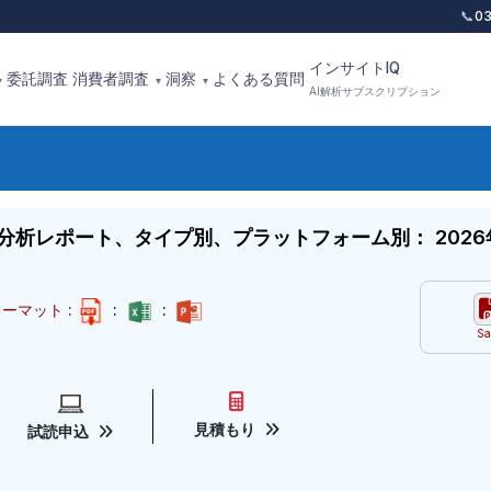
📞
0
インサイトIQ
委託調査
消費者調査
洞察
よくある質問
▾
▾
▾
AI解析サブスクリプション
析レポート、タイプ別、プラットフォーム別： 2026
ーマット :
:
:
Sa
見積もり
試読申込