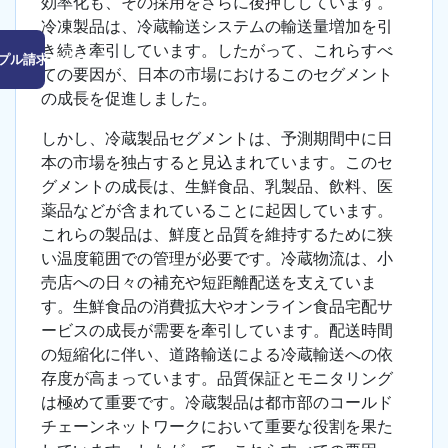
効率化も、その採用をさらに後押ししています。
冷凍製品は、冷蔵輸送システムの輸送量増加を引
き続き牽引しています。したがって、これらすべ
プル請求はこちら
ての要因が、日本の市場におけるこのセグメント
の成長を促進しました。
しかし、冷蔵製品セグメントは、予測期間中に日
本の市場を独占すると見込まれています。このセ
グメントの成長は、生鮮食品、乳製品、飲料、医
薬品などが含まれていることに起因しています。
これらの製品は、鮮度と品質を維持するために狭
い温度範囲での管理が必要です。冷蔵物流は、小
売店への日々の補充や短距離配送を支えていま
す。生鮮食品の消費拡大やオンライン食品宅配サ
ービスの成長が需要を牽引しています。配送時間
の短縮化に伴い、道路輸送による冷蔵輸送への依
存度が高まっています。品質保証とモニタリング
は極めて重要です。冷蔵製品は都市部のコールド
チェーンネットワークにおいて重要な役割を果た