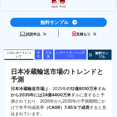
Save
Print
無料サンプル
試読申込
見積もり
目
方法
レポートダッシュボ
このレポートにつ
無料サン
次
論
ード
いて
プル
日本冷蔵輸送市場のトレンドと
予測
日本冷蔵輸送市場
は、2025年
の12億8010万米ドル
から2035年には24億4400万米ド
ルに達すると予
測されており、2026年から2035年の予測期間にか
けて年平均成長率
（CAGR）7.45％で成長
すると見
込まれています。