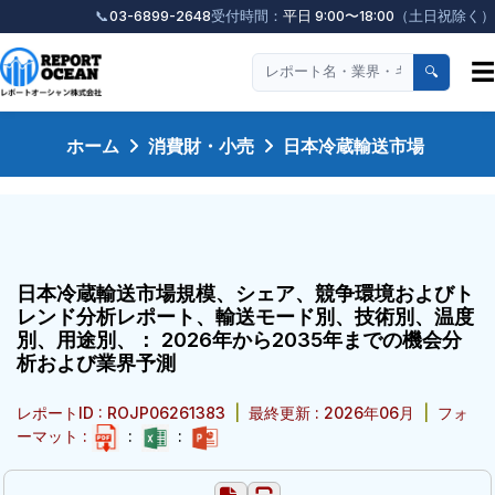
📞
03-6899-2648
受付時間：
平日 9:00〜18:00
（土日祝除く）
☰
🔍
ホーム
消費財・小売
日本冷蔵輸送市場
日本冷蔵輸送市場規模、シェア、競争環境およびト
レンド分析レポート、輸送モード別、技術別、温度
別、用途別、： 2026年から2035年までの機会分
析および業界予測
レポートID : ROJP06261383
|
最終更新 : 2026年06月
|
フォ
ーマット :
:
: