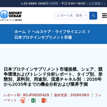
📞
03-6899-2648
受付時間：
平日 9:00〜18:00
（土日祝除く）
☰
🔍
ホーム
ヘルスケア・ライフサイエンス
日本プロテインサプリメント市場
日本プロテインサプリメント市場規模、シェア、競
争環境およびトレンド分析レポート、タイプ別、形
態別、原料別、用途別、流通チャネル別 ：2026年
から2035年までの機会分析および業界予測
レポートID : ROJP06261429
|
最終更新 : 2026年06月
|
フォ
ーマット :
:
: