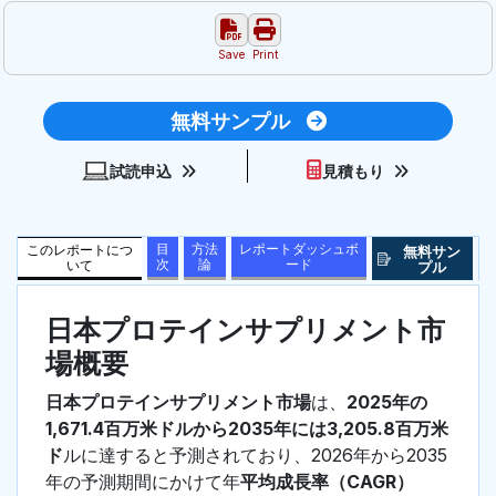
Save
Print
無料サンプル
試読申込
見積もり
目
方法
レポートダッシュボ
このレポートにつ
無料サン
次
論
ード
いて
プル
日本プロテインサプリメント市
場概要
日本プロテインサプリメント市場
は、
2025年の
1,671.4百万米ドルから2035年には3,205.8百万米
ド
ルに達すると予測されており、2026年から2035
年の予測期間にかけて年
平均成長率（CAGR）