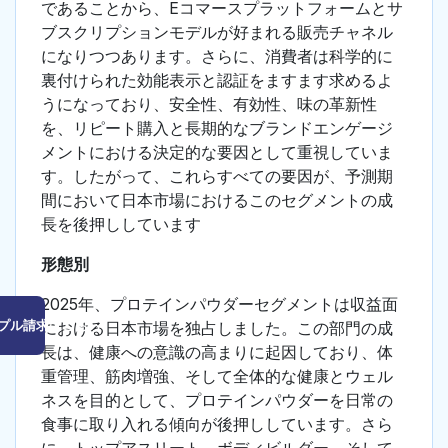
であることから、Eコマースプラットフォームとサ
ブスクリプションモデルが好まれる販売チャネル
になりつつあります。さらに、消費者は科学的に
裏付けられた効能表示と認証をますます求めるよ
うになっており、安全性、有効性、味の革新性
を、リピート購入と長期的なブランドエンゲージ
メントにおける決定的な要因として重視していま
す。したがって、これらすべての要因が、予測期
間において日本市場におけるこのセグメントの成
長を後押ししています
形態別
2025年、プロテインパウダーセグメントは収益面
プル請求はこちら
における日本市場を独占しました。この部門の成
長は、健康への意識の高まりに起因しており、体
重管理、筋肉増強、そして全体的な健康とウェル
ネスを目的として、プロテインパウダーを日常の
食事に取り入れる傾向が後押ししています。さら