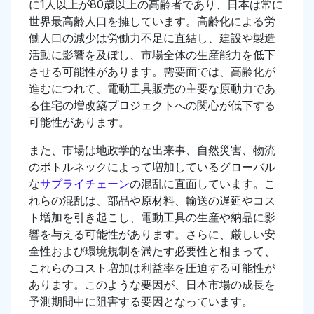
に1人以上が80歳以上の高齢者であり、日本は常に
世界最高齢人口を擁しています。高齢化による労
働人口の減少は労働力不足に直結し、建設や製造
活動に影響を及ぼし、市場全体の生産能力を低下
させる可能性があります。需要面では、高齢化が
進むにつれて、電動工具販売の主要な原動力であ
る住宅の増改築プロジェクトへの関心が低下する
可能性があります。
また、市場は地政学的な出来事、自然災害、物流
のボトルネックによって増加しているグローバル
な
サプライチェーン
の混乱に直面しています。こ
れらの混乱は、部品や原材料、輸送の遅延やコス
ト増加を引き起こし、電動工具の生産や納品に影
響を与える可能性があります。さらに、厳しい安
全性および環境規制を満たす必要性と相まって、
これらのコスト増加は利益率を圧迫する可能性が
あります。このような要因が、日本市場の成長を
予測期間中に阻害する要因となっています。