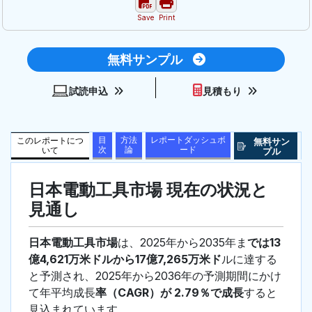
Save
Print
無料サンプル
試読申込
見積もり
目
方法
レポートダッシュボ
このレポートにつ
無料サン
次
論
ード
いて
プル
日本電動工具市場 現在の状況と
見通し
日本電動工具市場
は、2025年から2035年ま
では13
億4,621万米ドルから17億7,265万米ド
ルに達する
と予測され、2025年から2036年の予測期間にかけ
て年平均成長
率（CAGR）が 2.79％で成長
すると
見込まれています。