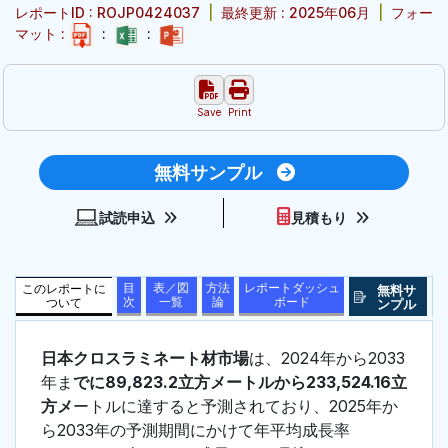
レポートID : ROJP0424037
|
最終更新 : 2025年06月
|
フォー
マット :
:
:
Save
Print
無料サンプル
試読申込
見積もり
目
表／図
方法
レポートダッシュ
このレポートに
無料サ
次
一覧
論
ボード
ついて
ンプル
日本クロスラミネート材市場
は、2024年から2033
年ま
でに89,823.2立方メートルから233,524.16立
方メ
ートルに達すると予測されており、2025年か
ら2033年の予測期間にかけて年平均成長率