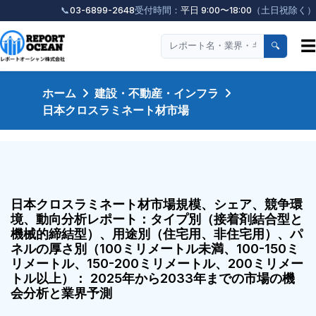
📞
03-6899-2648
受付時間：
平日 9:00〜18:00
（土日祝除く）
☰
🔍
ホーム
建設・不動産・インフラ
日本クロスラミネート材市場
日本クロスラミネート材市場規模、シェア、競争環
境、動向分析レポート：タイプ別（接着剤結合型と
機械的締結型）、用途別（住宅用、非住宅用）、パ
ネルの厚さ別（100ミリメートル未満、100-150ミ
リメートル、150-200ミリメートル、200ミリメー
トル以上）： 2025年から2033年までの市場の機
会分析と業界予測