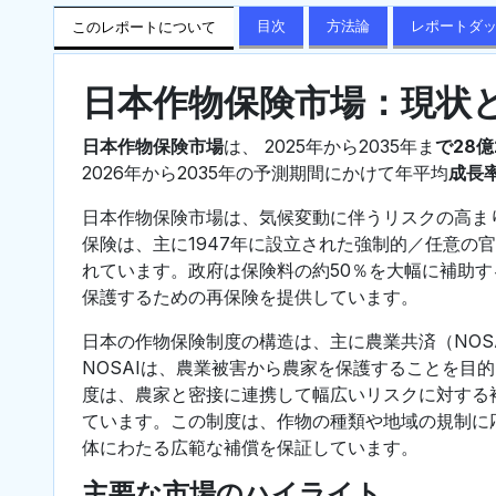
目次
方法論
レポートダ
このレポートについて
日本作物保険市場：現状
日本作物保険市場
は、 2025年から2035年ま
で28億
2026年から2035年の予測期間にかけて年平均
成長率
日本作物保険市場は、気候変動に伴うリスクの高ま
保険は、主に1947年に設立された強制的／任意の
れています。政府は保険料の約50％を大幅に補助
保護するための再保険を提供しています。
日本の作物保険制度の構造は、主に農業共済（NOS
NOSAIは、農業被害から農家を保護することを目
度は、農家と密接に連携して幅広いリスクに対する
ています。この制度は、作物の種類や地域の規制に
体にわたる広範な補償を保証しています。
主要な市場のハイライト