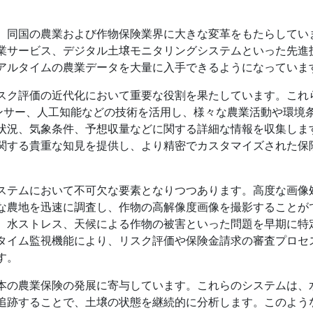
、同国の農業および作物保険業界に大きな変革をもたらしてい
業サービス、デジタル土壌モニタリングシステムといった先進
アルタイムの農業データを大量に入手できるようになっていま
スク評価の近代化において重要な役割を果たしています。これ
センサー、人工知能などの技術を活用し、様々な農業活動や環境
状況、気象条件、予想収量などに関する詳細な情報を収集しま
関する貴重な知見を提供し、より精密でカスタマイズされた保
ステムにおいて不可欠な要素となりつつあります。高度な画像
な農地を迅速に調査し、作物の高解像度画像を撮影することが
、水ストレス、天候による作物の被害といった問題を早期に特
タイム監視機能により、リスク評価や保険金請求の審査プロセ
す。
本の農業保険の発展に寄与しています。これらのシステムは、
追跡することで、土壌の状態を継続的に分析します。このよう