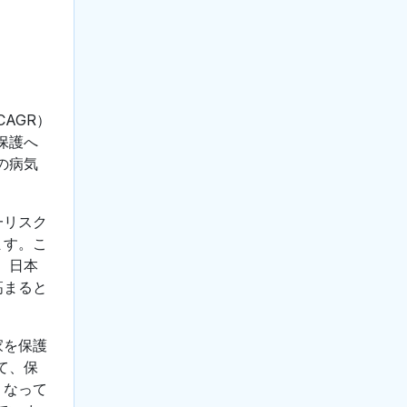
AGR）
保護へ
の病気
一リスク
ます。こ
。日本
高まると
家を保護
て、保
くなって