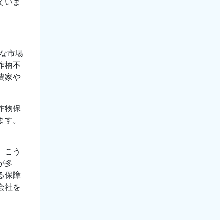
ていま
固な市場
作柄不
農家や
作物保
ます。
。こう
が多
る保障
会社を