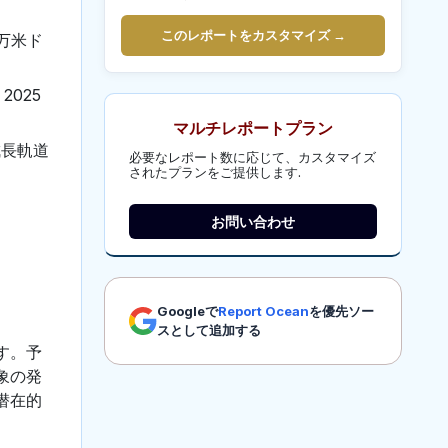
このレポートをカスタマイズ →
万米ド
025
マルチレポートプラン
成長軌道
必要なレポート数に応じて、カスタマイズ
されたプランをご提供します.
お問い合わせ
Googleで
Report Ocean
を優先ソー
スとして追加する
す。予
象の発
潜在的