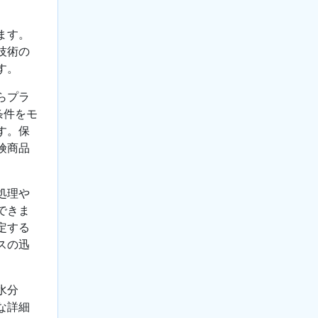
ます。
技術の
す。
らプラ
条件をモ
す。保
険商品
処理や
できま
定する
スの迅
水分
な詳細