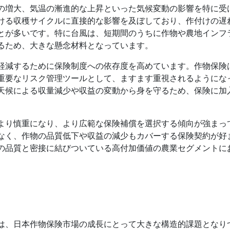
の増大、気温の漸進的な上昇といった気候変動の影響を特に受
ける収穫サイクルに直接的な影響を及ぼしており、作付けの遅
とが多いです。特に台風は、短期間のうちに作物や農地インフ
るため、大きな懸念材料となっています。
軽減するために保険制度への依存度を高めています。作物保険
重要なリスク管理ツールとして、ますます重視されるようにな
天候による収量減少や収益の変動から身を守るため、保険に加
より慎重になり、より広範な保険補償を選択する傾向が強まっ
なく、作物の品質低下や収益の減少もカバーする保険契約が好
の品質と密接に結びついている高付加価値の農業セグメントに
は、日本作物保険市場の成長にとって大きな構造的課題となり