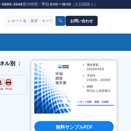
3-6899-2648
受付時間：
平日 9:00〜18:00
（土日祝除く）
🔍
お問い合わせ
ネル別 ：
最終更新 :
2026年06月
予想年 :
2026年～2035年
納期 :
ve
Print
即日から翌営業日
レポート言語： 英語、日本語
無料サンプルPDF