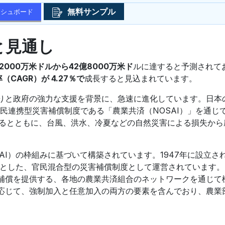
無料サンプル
ッシュボード
と見通し
2000万米ドルから42億8000万米ド
ルに達すると予測されて
（CAGR）が 4.27％で
成長すると見込まれています。
りと政府の強力な支援を背景に、急速に進化しています。日本
官民連携型災害補償制度である「農業共済（NOSAI）」を通じ
するとともに、台風、洪水、冷夏などの自然災害による損失から
AI）の枠組みに基づいて構築されています。1947年に設立さ
的とした、官民混合型の災害補償制度として運営されています
補償を提供する、各地の農業共済組合のネットワークを通じて
応じて、強制加入と任意加入の両方の要素を含んでおり、農業