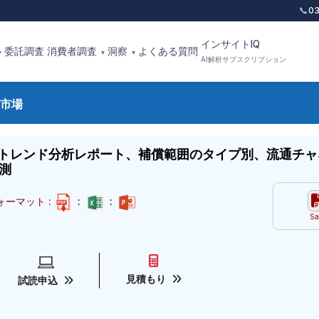
📞
0
インサイトIQ
委託調査
消費者調査
洞察
よくある質問
▾
▾
▾
AI解析サブスクリプション
市場
トレンド分析レポート、補償範囲のタイプ別、流通チャ
測
ォーマット :
:
:
Sa
見積もり
試読申込