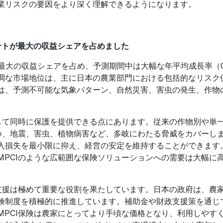
業リスクの要因をより深く理解できるようになります。
ントが最大の収益シェアを占めました
に最大の収益シェアを占め、予測期間中は大幅な年平均成長率（C
調な市場地位は、主に日本の農業部門における包括的なリスク
は、予測不可能な気象パターン、自然災害、害虫の発生、作物
対して同時に保護を提供できる点にあります。従来の作物別や単
ばつ、地震、害虫、植物病害など、多岐にわたる脅威をカバーし
入損失を最小限に抑え、経営の安定を維持することができます
MPCIのような広範囲な保険ソリューションへの需要は大幅に
の支援は極めて重要な役割を果たしています。日本の政府は、農
険制度を積極的に推進しています。補助金や財政支援策を通じ
MPCI保険は農家にとってより手頃な価格となり、利用しやす