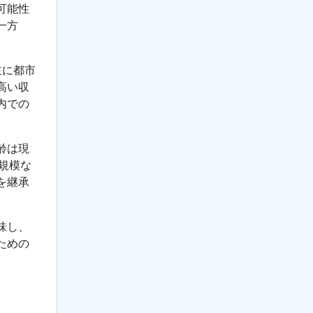
可能性
一方
主に都市
高い収
内での
齢は現
規模な
を継承
味し、
ための