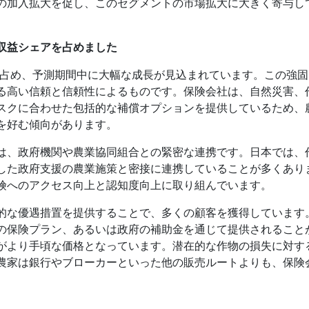
の加入拡大を促し、このセグメントの市場拡大に大きく寄与し
収益シェアを占めました
を占め、予測期間中に大幅な成長が見込まれています。この強
る高い信頼と信頼性によるものです。保険会社は、自然災害、
スクに合わせた包括的な補償オプションを提供しているため、
を好む傾向があります。
は、政府機関や農業協同組合との緊密な連携です。日本では、
した政府支援の農業施策と密接に連携していることが多くあり
険へのアクセス向上と認知度向上に取り組んでいます。
的な優遇措置を提供することで、多くの顧客を獲得しています
の保険プラン、あるいは政府の補助金を通じて提供されること
がより手頃な価格となっています。潜在的な作物の損失に対す
農家は銀行やブローカーといった他の販売ルートよりも、保険