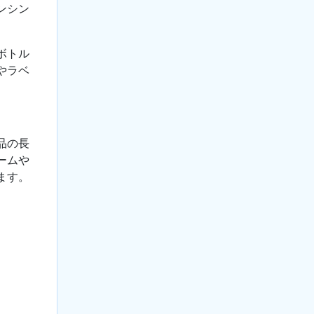
ンシン
ボトル
やラベ
品の長
ームや
ます。