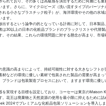
作られており、その多くは高級感を演出するために何層にも重
います。さらに、マイクロビーズ（洗い流すタイプのパーソナ
される小さなプラスチック粒子）が、海洋環境やその他の水域
います。
放出するという論争の的となっている計画に対して、日本製品
者は30以上の日本の化粧品ブランドのブラックリストや代替製
す。その結果、これらの環境問題に対する懸念が高まり、市場
の意識の高まりによって、持続可能性に対する大きなシフトが
素材などの環境に優しい素材で包装された製品の需要が高まっ
、ブランドは包装製造プロセスにおいて、ますます環境に優し
器を実現する目標を設定しており、コーセーは東京のMaison K
す。花王は廃棄物と天然資源の使用を最小限に抑えるために詰
eek 2024でプレミアムな化粧品包装ソリューションを導入し