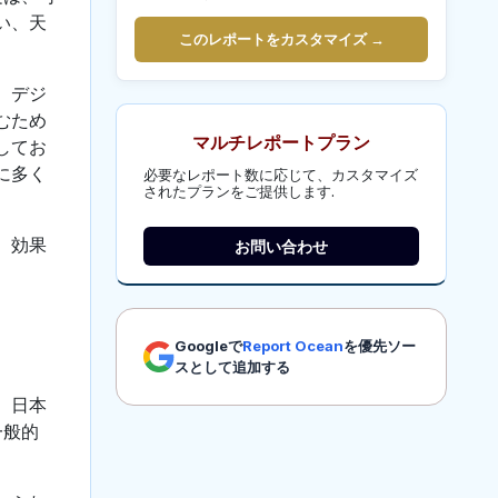
い、天
このレポートをカスタマイズ →
、デジ
むため
マルチレポートプラン
してお
に多く
必要なレポート数に応じて、カスタマイズ
されたプランをご提供します.
。効果
お問い合わせ
Googleで
Report Ocean
を優先ソー
スとして追加する
、日本
一般的