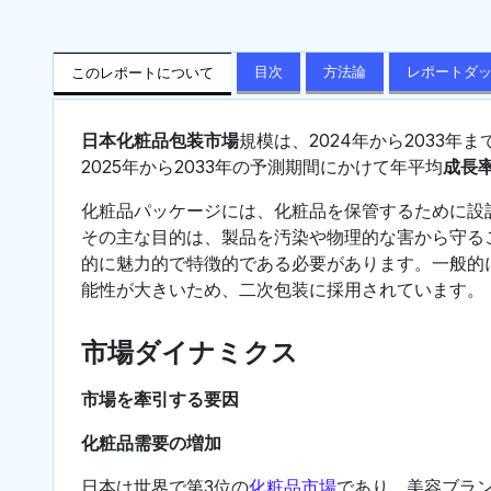
目次
方法論
レポートダ
このレポートについて
日本化粧品包装市場
規模は、2024年から2033年ま
2025年から2033年の予測期間にかけて年平均
成長率
化粧品パッケージには、化粧品を保管するために設
その主な目的は、製品を汚染や物理的な害から守る
的に魅力的で特徴的である必要があります。一般的
能性が大きいため、二次包装に採用されています。
市場ダイナミクス
市場を牽引する要因
化粧品需要の増加
日本は世界で第3位の
化粧品市場
であり、美容ブラ