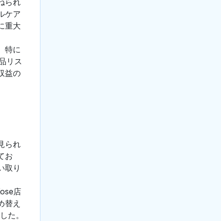
ねられ
ルケア
に重大
、特に
品リス
収益の
見られ
てお
い取り
ose店
め替え
ました。