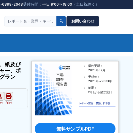
3-6899-2648
受付時間：
平日 9:00〜18:00
（土日祝除く）
🔍
お問い合わせ
、紙及び
最終更新 :
ャー、ポ
2025年07月
グラン
予想年 :
2025年～2033年
納期 :
即日から翌営業日
ve
Print
レポート言語： 英語、日本語
無料サンプルPDF