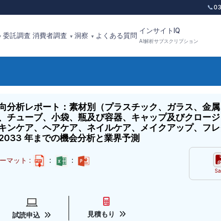
📞
0
インサイトIQ
委託調査
消費者調査
洞察
よくある質問
▾
▾
▾
AI解析サブスクリプション
向分析レポート：素材別（プラスチック、ガラス、金属
、チューブ、小袋、瓶及び容器、キャップ及びクロージ
キンケア、ヘアケア、ネイルケア、メイクアップ、フレ
2033 年までの機会分析と業界予測
ーマット :
:
:
Sa
見積もり
試読申込