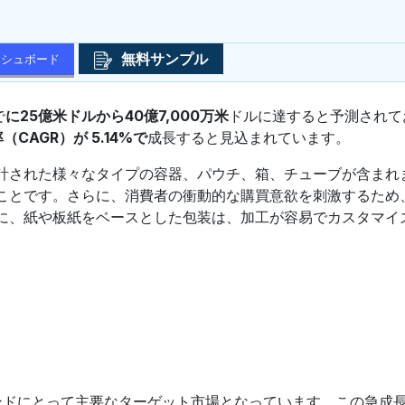
無料サンプル
ッシュボード
で
に25億米ドルから40億7,000万米
ドルに達すると予測されて
（CAGR）が 5.14%で
成長すると見込まれています。
計された様々なタイプの容器、パウチ、箱、チューブが含まれ
ことです。さらに、消費者の衝動的な購買意欲を刺激するため
に、紙や板紙をベースとした包装は、加工が容易でカスタマイ
ンドにとって主要なターゲット市場となっています。この急成