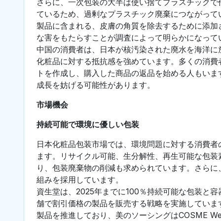
さらに、一次包装の大半は使い捨てプラスチックで
ているため、過剰なプラスチック廃棄につながって
製品に含まれる、皮膚の角質を除去するために添加
な害をもたらすことが調査によって明らかになって
中国の消費者は、日本が核汚染された廃水を海洋に
化粧品に対する抵抗感を強めています。多くの消費
トを作成し、購入した商品の返品を始める人もいま
成長を妨げる可能性があります。
市場機会
持続可能で環境に優しい包装
日本化粧品包装市場では、環境問題に対する消費者
ます。リサイクル可能、生分解性、再生可能な包装
り、包装廃棄物の削減も求められています。さらに
組みを採用しています。
資生堂は、2025年までに100％持続可能な包装と容
舗で割引価格の製品を販売する戦略を実施していま
製品を推進しており、美のソーシングはCOSME W