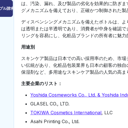
は、汚染、漏れ、及び製品の劣化を効果的に防ぎま
プル請求はこちら
グメカニズムを備えており、正確かつ制御された製
ディスペンシングメカニズムを備えたボトルは、よ
は透明または半透明であり、消費者が中身を確認で
リングを容易にし、化粧品ブランドの所有者に魅力
用途別
スキンケア製品は日本での高い採用率のため、市場
い伝統があり、化粧品包装業界も日本の顧客の独自
保湿剤など、多用途なスキンケア製品の人気の高ま
主要企業のリスト：
Yoshida Cosmeworks Co., Ltd. & Yoshida Indu
GLASEL CO., LTD.
TOKIWA Cosmetics International
, LLC
Asahi Printing Co., Ltd.