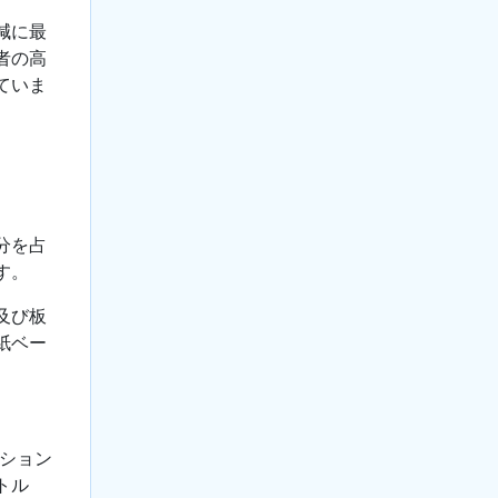
減に最
者の高
ていま
分を占
す。
及び板
紙ベー
プション
トル