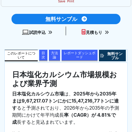
Save
Print
無料サンプル
試読申込
見積もり
目
方法
レポートダッシュボ
このレポートにつ
無料サン
次
論
ード
いて
プル
日本塩化カルシウム市場規模お
よび業界予測
日本塩化カルシウム市場
は、
2025年から2035年
まは9,67,217.07トンにかに15,47,216,77トンに達
す
ると予測されており、2026年から2035年の予測
期間にかけて年平均成長
率（CAGR）が 4.81％で
成
長すると見込まれています。