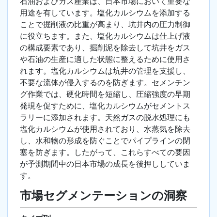
石油およびガス産業は、日本市場において重要な
用途を有しています。塩化カルシウムを添加する
ことで掘削液の比重が高まり、坑井内の圧力制御
に役立ちます。また、塩化カルシウムは仕上げ液
の構成要素であり、掘削泥を除去して坑井をガス
や石油の生産に適した状態に整えるために使用さ
れます。塩化カルシウムは坑井の管理を支援し、
不要な流体が侵入するのを防ぎます。セメンチン
グ作業では、硬化時間を短縮し、圧縮強度の早期
発現を促すために、塩化カルシウムがセメントス
ラリーに添加されます。天然ガスの脱水処理にも
塩化カルシウムが使用されており、水蒸気を除去
し、水和物の形成を防ぐことでパイプラインの閉
塞を防ぎます。したがって、これらすべての要因
が予測期間中の日本市場の成長を後押ししていま
す。
市場セグメンテーションの洞察