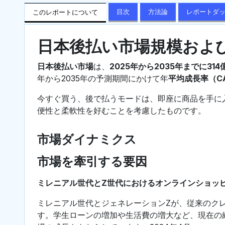
目次
方法論
レポートダ
このレポートについて
日本後払い市場規模およ
日本後払い市場
は、
2025年から2035年までに314
年から2035年の予測期間にかけて年
平均成長率（CA
今すぐ買う、後で払うモードは、即座に商品を手に
便性と柔軟性を好むことを考慮したものです。
市場ダイナミクス
市場を牽引する要因
ミレニアル世代とZ世代におけるオンラインショッ
ミレニアル世代とジェネレーションZが、従来のク
す。学生ローンの増加や生活費の増大など、現在の