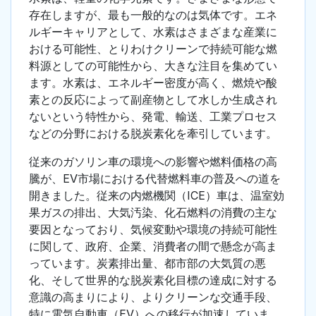
存在しますが、最も一般的なのは気体です。エネ
ルギーキャリアとして、水素はさまざまな産業に
おける可能性、とりわけクリーンで持続可能な燃
料源としての可能性から、大きな注目を集めてい
ます。水素は、エネルギー密度が高く、燃焼や酸
素との反応によって副産物として水しか生成され
ないという特性から、発電、輸送、工業プロセス
などの分野における脱炭素化を牽引しています。
従来のガソリン車の環境への影響や燃料価格の高
騰が、EV市場における代替燃料車の普及への道を
開きました。従来の内燃機関（ICE）車は、温室効
果ガスの排出、大気汚染、化石燃料の消費の主な
要因となっており、気候変動や環境の持続可能性
に関して、政府、企業、消費者の間で懸念が高ま
っています。炭素排出量、都市部の大気質の悪
化、そして世界的な脱炭素化目標の達成に対する
意識の高まりにより、よりクリーンな交通手段、
特に電気自動車（EV）への移行が加速していま