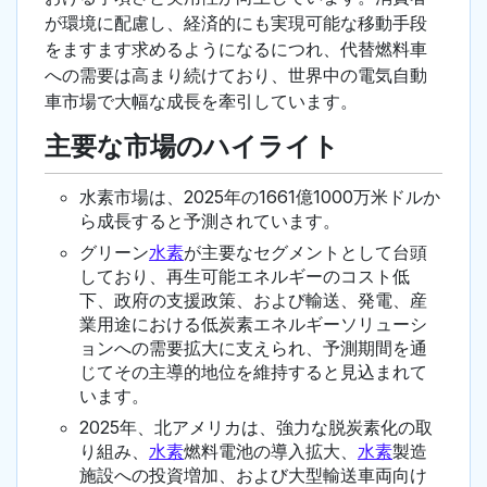
が環境に配慮し、経済的にも実現可能な移動手段
をますます求めるようになるにつれ、代替燃料車
への需要は高まり続けており、世界中の電気自動
車市場で大幅な成長を牽引しています。
主要な市場のハイライト
水素市場は、2025年の1661億1000万米ドルか
ら成長すると予測されています。
グリーン
水素
が主要なセグメントとして台頭
しており、再生可能エネルギーのコスト低
下、政府の支援政策、および輸送、発電、産
業用途における低炭素エネルギーソリューシ
ョンへの需要拡大に支えられ、予測期間を通
じてその主導的地位を維持すると見込まれて
います。
2025年、北アメリカは、強力な脱炭素化の取
り組み、
水素
燃料電池の導入拡大、
水素
製造
施設への投資増加、および大型輸送車両向け