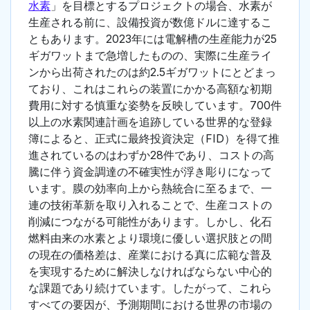
水素
」を目標とするプロジェクトの場合、水素が
生産される前に、設備投資が数億ドルに達するこ
ともあります。2023年には電解槽の生産能力が25
ギガワットまで急増したものの、実際に生産ライ
ンから出荷されたのは約2.5ギガワットにとどまっ
ており、これはこれらの装置にかかる高額な初期
費用に対する慎重な姿勢を反映しています。700件
以上の水素関連計画を追跡している世界的な登録
簿によると、正式に最終投資決定（FID）を得て推
進されているのはわずか28件であり、コストの高
騰に伴う資金調達の不確実性が浮き彫りになって
います。膜の効率向上から熱統合に至るまで、一
連の技術革新を取り入れることで、生産コストの
削減につながる可能性があります。しかし、化石
燃料由来の水素とより環境に優しい選択肢との間
の現在の価格差は、産業における真に広範な普及
を実現するために解決しなければならない中心的
な課題であり続けています。したがって、これら
すべての要因が、予測期間における世界の市場の