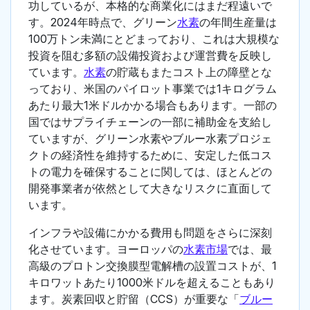
功しているが、本格的な商業化にはまだ程遠いで
す。2024年時点で、グリーン
水素
の年間生産量は
100万トン未満にとどまっており、これは大規模な
投資を阻む多額の設備投資および運営費を反映し
ています。
水素
の貯蔵もまたコスト上の障壁とな
っており、米国のパイロット事業では1キログラム
あたり最大1米ドルかかる場合もあります。一部の
国ではサプライチェーンの一部に補助金を支給し
ていますが、グリーン水素やブルー水素プロジェ
クトの経済性を維持するために、安定した低コス
トの電力を確保することに関しては、ほとんどの
開発事業者が依然として大きなリスクに直面して
います。
インフラや設備にかかる費用も問題をさらに深刻
化させています。ヨーロッパの
水素市場
では、最
高級のプロトン交換膜型電解槽の設置コストが、1
キロワットあたり1000米ドルを超えることもあり
ます。炭素回収と貯留（CCS）が重要な「
ブルー