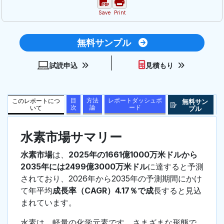
Save
Print
無料サンプル
試読申込
見積もり
目
方法
レポートダッシュボ
このレポートにつ
無料サン
次
論
ード
いて
プル
水素市場サマリー
水素市場
は、
2025年の1661億1000万米ドルから
2035年には2499億3000万米ドル
に達すると予測
されており、2026年から2035年の予測期間にかけ
て年平均
成長率（CAGR）4.17％で成
長すると見込
まれています。
水素は、軽量の化学元素です。さまざまな形態で