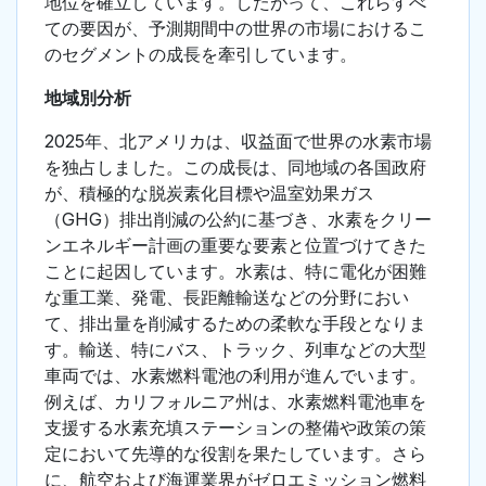
地位を確立しています。したがって、これらすべ
ての要因が、予測期間中の世界の市場におけるこ
のセグメントの成長を牽引しています。
地域別分析
2025年、北アメリカは、収益面で世界の水素市場
を独占しました。この成長は、同地域の各国政府
が、積極的な脱炭素化目標や温室効果ガス
（GHG）排出削減の公約に基づき、水素をクリー
ンエネルギー計画の重要な要素と位置づけてきた
ことに起因しています。水素は、特に電化が困難
な重工業、発電、長距離輸送などの分野におい
て、排出量を削減するための柔軟な手段となりま
す。輸送、特にバス、トラック、列車などの大型
車両では、水素燃料電池の利用が進んでいます。
例えば、カリフォルニア州は、水素燃料電池車を
支援する水素充填ステーションの整備や政策の策
定において先導的な役割を果たしています。さら
に、航空および海運業界がゼロエミッション燃料