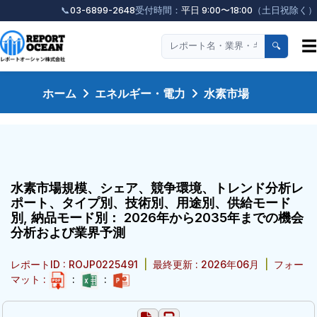
📞
03-6899-2648
受付時間：
平日 9:00〜18:00
（土日祝除く）
☰
🔍
ホーム
エネルギー・電力
水素市場
水素市場規模、シェア、競争環境、トレンド分析レ
ポート、タイプ別、技術別、用途別、供給モード
別, 納品モード別： 2026年から2035年までの機会
分析および業界予測
レポートID : ROJP0225491
|
最終更新 : 2026年06月
|
フォー
マット :
:
: