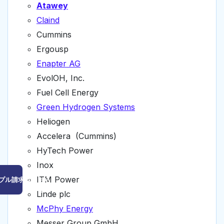
Atawey
Claind
Cummins
Ergousp
Enapter AG
EvolOH, Inc.
Fuel Cell Energy
Green Hydrogen Systems
Heliogen
Accelera (Cummins)
HyTech Power
Inox
ITM Power
プル請求はこちら
Linde plc
McPhy Energy
Messer Group GmbH