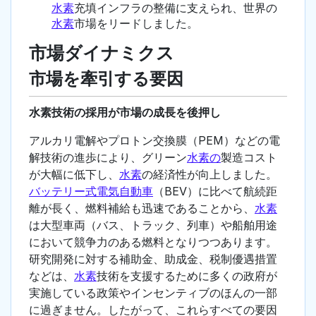
水素
充填インフラの整備に支えられ、世界の
水素
市場をリードしました。
市場ダイナミクス
市場を牽引する要因
水素技術の採用が市場の成長を後押し
アルカリ電解やプロトン交換膜（PEM）などの電
解技術の進歩により、グリーン
水素の
製造コスト
が大幅に低下し、
水素
の経済性が向上しました。
バッテリー式電気自動車
（BEV）に比べて航続距
離が長く、燃料補給も迅速であることから、
水素
は大型車両（バス、トラック、列車）や船舶用途
において競争力のある燃料となりつつあります。
研究開発に対する補助金、助成金、税制優遇措置
などは、
水素
技術を支援するために多くの政府が
実施している政策やインセンティブのほんの一部
に過ぎません。したがって、これらすべての要因