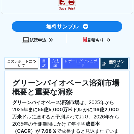
Save
Print
無料サンプル
試読申込
見積もり
目
方法
レポートダッシュボ
このレポートにつ
無料サン
次
論
ード
いて
プル
グリーンバイオベース溶剤市場
概要と重要な洞察
グリーンバイオベース溶剤市場
は、2025年から
2035年
まに55億5,000万米ドル かに116億2,000
万米ド
ルに達すると予測されており、2026年から
2035年の予測期間にかけて年平均
成長率
（CAGR）が 7.68％で
成長すると見込まれていま