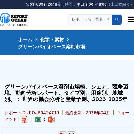
📞
03-6899-2648
受付時間：
平日 9:00〜18:00
（土日祝除く）
☰
🔍
ホーム
化学・素材
グリーンバイオベース溶剤市場
グリーンバイオベース溶剤市場模、シェア、競争環
境、動向分析レポート、タイプ別、用途別、地域
別、： 世界の機会分析と産業予測、2026-2035年
レポートID : ROJP0424019
|
最終更新 : 2026年04月
|
フォー
マット :
:
: