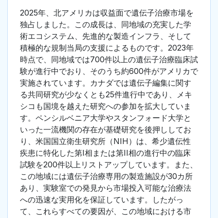
2025年、北アメリカは収益面で遺伝子治療市場を
独占しました。この成長は、同地域の充実した学
術エコシステム、先進的な製造インフラ、そして
積極的な規制当局の支援によるものです。2023年
時点で、同地域では700件以上の遺伝子治療臨床試
験が進行中でおり、そのうち約600件がアメリカで
実施されています。カナダでは遺伝子編集に関す
る共同研究が少なくとも25件進行中であり、メキ
シコも国境を越えた研究への参加を拡大していま
す。ペンシルベニア大学やスタンフォード大学と
いった一流機関の存在が基礎研究を後押ししてお
り、米国国立衛生研究所（NIH）は、希少遺伝性
疾患に特化した第I相または第II相の進行中の臨床
試験を200件以上リストアップしています。また、
この地域には遺伝子治療専用の製造施設が30カ所
あり、実験室での発見から市場投入可能な治療法
への迅速な実用化を保証しています。したがっ
て、これらすべての要因が、この地域における市