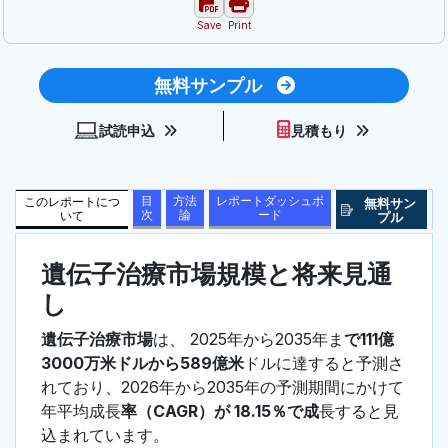
Save
Print
無料サンプル
試読申込
見積もり
目
方法
レポートダッシュボ
このレポートにつ
無料サン
次
論
ード
いて
プル
遺伝子治療市場規模と将来見通
し
遺伝子治療市場
は、 2025年から2035年ま
で111億
3000万米ドルから589億米
ドルに達すると予測さ
れており、2026年から2035年の予測期間にかけて
年平均成長
率（CAGR）が 18.15％で成
長すると見
込まれています。