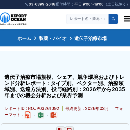
📞
03-6899-2648
受付時間：
平日 9:00〜18:00
（土日祝除く）
☰
🔍
ホーム
製薬・バイオ
遺伝子治療市場
遺伝子治療市場規模、シェア、競争環境およびトレ
ンド分析レポート : タイプ別、ベクター別、治療領
域別、送達方法別、投与経路別：2026年から2035
年までの機会分析および業界予測
レポートID : ROJP03261092
|
最終更新 : 2026年03月
|
フォ
ーマット :
:
: