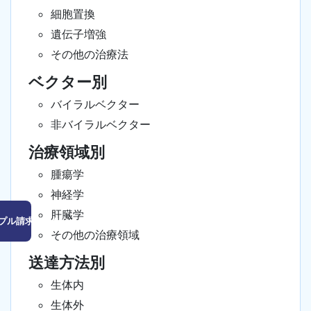
細胞置換
遺伝子増強
その他の治療法
ベクター別
バイラルベクター
非バイラルベクター
治療領域別
腫瘍学
神経学
肝臓学
プル請求はこちら
その他の治療領域
送達方法別
生体内
生体外