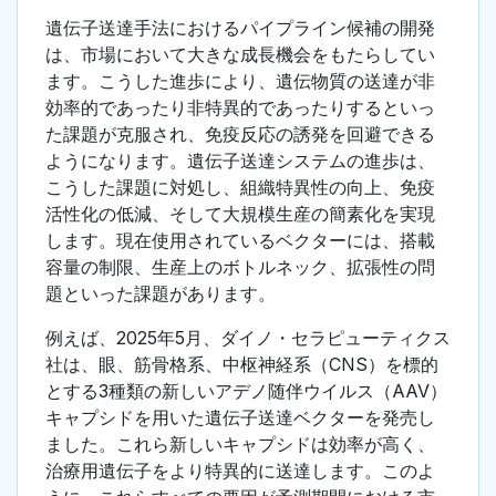
遺伝子送達手法におけるパイプライン候補の開発
は、市場において大きな成長機会をもたらしてい
ます。こうした進歩により、遺伝物質の送達が非
効率的であったり非特異的であったりするといっ
た課題が克服され、免疫反応の誘発を回避できる
ようになります。遺伝子送達システムの進歩は、
こうした課題に対処し、組織特異性の向上、免疫
活性化の低減、そして大規模生産の簡素化を実現
します。現在使用されているベクターには、搭載
容量の制限、生産上のボトルネック、拡張性の問
題といった課題があります。
例えば、2025年5月、ダイノ・セラピューティクス
社は、眼、筋骨格系、中枢神経系（CNS）を標的
とする3種類の新しいアデノ随伴ウイルス（AAV）
キャプシドを用いた遺伝子送達ベクターを発売し
ました。これら新しいキャプシドは効率が高く、
治療用遺伝子をより特異的に送達します。このよ