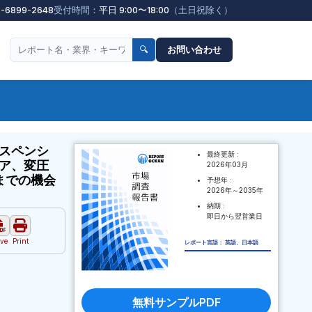
3-6899-2648
受付時間：
平日 9:00〜18:00
（土日祝除く）
🔍
お問い合わせ
スペンシ
最終更新 :
ア、変圧
2026年03月
までの機会
予想年 :
2026年～2035年
納期 :
即日から翌営業日
ve
Print
レポート言語： 英語、日本語
無料サンプルPDF