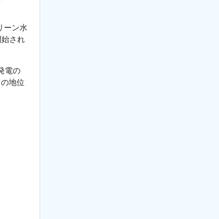
リーン水
開始され
発電の
ての地位