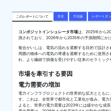
目次
方法論
レポートダ
このレポートについて
コンポジットインシュレータ市場
は、2025年から2
測されており、2026年から2035年の予測期間に
複合がいしは、電気の流れを遮断する目的で設計さ
周囲の物体への電気の導通を遮断するために使用さ
れ、より繊細で損傷を受けやすい従来のセラミック
市場を牽引する要因
電力需要の増加
電力インフラプロジェクトの世界的な拡大とともに
す。これは、全世界で都市化と工業化が進み、電力
よると、世界の電力需要は2023年には緩やかな成
電力需要は、2026年まで年平均3.4％の割合で