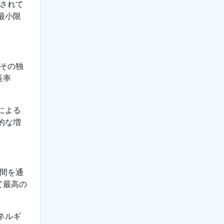
想されて
最小限
てその独
長率
による
的な増
期間を通
て最高の
ネルギ