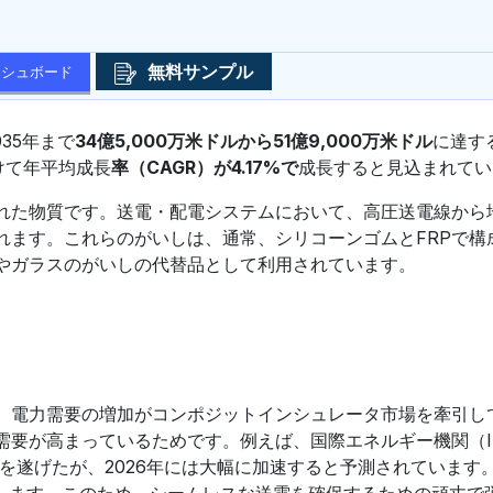
無料サンプル
ッシュボード
035年まで
34億5,000万米ドルから51億9,000万米ドル
に達す
かけて年平均成長
率（CAGR）が4.17%で
成長すると見込まれてい
れた物質です。送電・配電システムにおいて、高圧送電線から
れます。これらのがいしは、通常、シリコーンゴムとFRPで構
やガラスのがいしの代替品として利用されています。
、電力需要の増加がコンポジットインシュレータ市場を牽引し
需要が高まっているためです。例えば、国際エネルギー機関（I
長を遂げたが、2026年には大幅に加速すると予測されています
増加します。このため、シームレスな送電を確保するための頑丈で