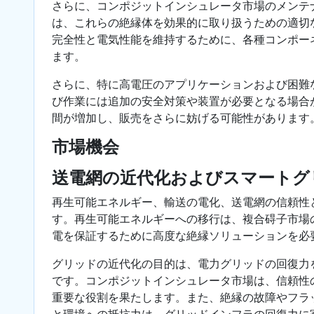
さらに、コンポジットインシュレータ市場のメンテ
は、これらの絶縁体を効果的に取り扱うための適切
完全性と電気性能を維持するために、各種コンポー
ます。
さらに、特に高電圧のアプリケーションおよび困難
び作業には追加の安全対策や装置が必要となる場合
間が増加し、販売をさらに妨げる可能性があります
市場機会
送電網の近代化およびスマートグ
再生可能エネルギー、輸送の電化、送電網の信頼性
す。再生可能エネルギーへの移行は、複合碍子市場
電を保証するために高度な絶縁ソリューションを必
グリッドの近代化の目的は、電力グリッドの回復力
です。コンポジットインシュレータ市場は、信頼性
重要な役割を果たします。また、絶縁の故障やフラ
と環境への抵抗力は、グリッドインフラの回復力に