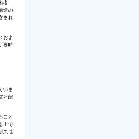
術者
構造の
含まれ
スおよ
所要時
ていま
電と配
ること
る上で
耐久性