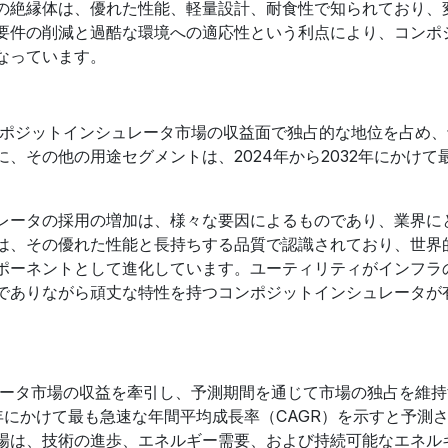
の絶縁体は、優れた性能、軽量設計、耐食性で知られており、
要件の削減と過酷な環境への適応性という利点により、コンポ
なっています。
ンポジットインシュレータ市場の収益面で独占的な地位を占め
、その他の用途セグメントは、2024年から2032年にかけて
。
レータの採用の増加は、様々な要因によるものであり、業界に
は、その優れた性能と長持ちする品質で認識されており、世界
ポーネントとして進化しています。ユーティリティがインフラ
でありながら頑丈な特性を持つコンポジットインシュレータが
レータ市場の収益を牽引し、予測期間を通じて市場の独占を維
2年にかけて最も急速な年間平均成長率（CAGR）を示すと予測
場は、技術の進歩、エネルギー需要、および持続可能なエネル