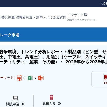
📞
0
インサイトIQ
委託調査
消費者調査
洞察
よくある質問
▾
▾
▾
AI解析サブスクリプション
レータ市場
競争環境、トレンド分析レポート：製品別（ピン型、サ
圧、中電圧、高電圧）、用途別（ケーブル、スイッチギ
ティリティ、産業、その他）： 2026年から2035年
ーマット :
:
:
Sa
見積もり
試読申込