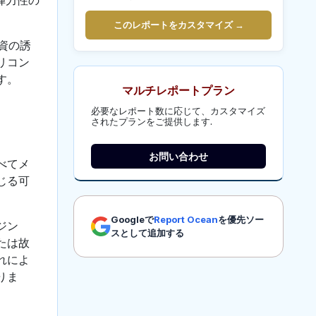
このレポートをカスタマイズ →
資の誘
リコン
す。
マルチレポートプラン
必要なレポート数に応じて、カスタマイズ
されたプランをご提供します.
お問い合わせ
べてメ
じる可
Googleで
Report Ocean
を優先ソー
ジン
スとして追加する
たは故
れによ
りま