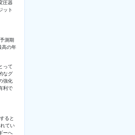
変圧器
ジット
、予測期
最高の年
とって
的なグ
の強化
有利で
持すると
されてい
ギーへ