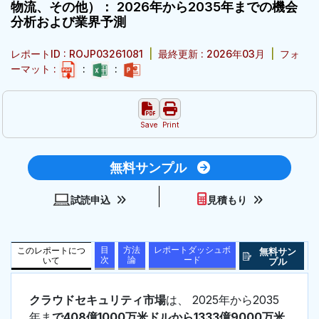
物流、その他）： 2026年から2035年までの機会
分析および業界予測
レポートID : ROJP03261081
|
最終更新 : 2026年03月
|
フォ
ーマット :
:
:
Save
Print
無料サンプル
試読申込
見積もり
目
方法
レポートダッシュボ
このレポートにつ
無料サン
次
論
ード
いて
プル
クラウドセキュリティ市場
は、 2025年から2035
年ま
で408億1000万米ドルから1333億9000万米