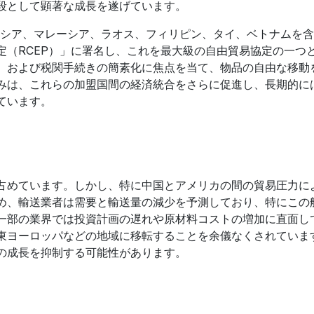
段として顕著な成長を遂げています。
ネシア、マレーシア、ラオス、フィリピン、タイ、ベトナムを
定（RCEP）」に署名し、これを最大級の自由貿易協定の一つ
、および税関手続きの簡素化に焦点を当て、物品の自由な移動
みは、これらの加盟国間の経済統合をさらに促進し、長期的に
ています。
占めています。しかし、特に中国とアメリカの間の貿易圧力に
め、輸送業者は需要と輸送量の減少を予測しており、特にこの
一部の業界では投資計画の遅れや原材料コストの増加に直面し
東ヨーロッパなどの地域に移転することを余儀なくされていま
の成長を抑制する可能性があります。