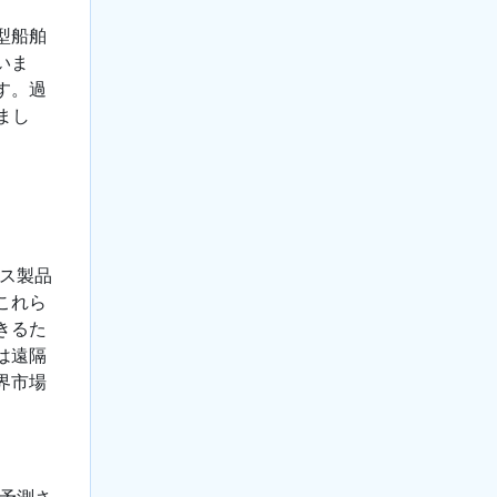
型船舶
いま
す。過
まし
ガス製品
これら
きるた
は遠隔
界市場
と予測さ