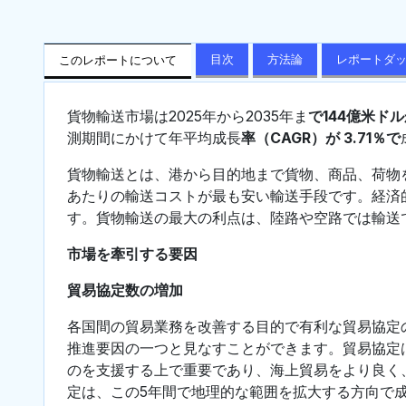
目次
方法論
レポートダ
このレポートについて
貨物輸送市場は2025年から2035年ま
で144億米ド
測期間にかけて年平均成長
率（CAGR）が 3.71％で
貨物輸送とは、港から目的地まで貨物、商品、荷物
あたりの輸送コストが最も安い輸送手段です。経済
す。貨物輸送の最大の利点は、陸路や空路では輸送
市場を牽引する要因
貿易協定数の増加
各国間の貿易業務を改善する目的で有利な貿易協定
推進要因の一つと見なすことができます。貿易協定
のを支援する上で重要であり、海上貿易をより良く
定は、この5年間で地理的な範囲を拡大する方向で