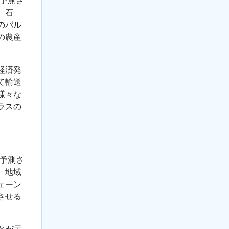
、石
のバル
の農産
経済発
て輸送
様々な
ラスの
と予測さ
、地域
ェーン
させる
とが示