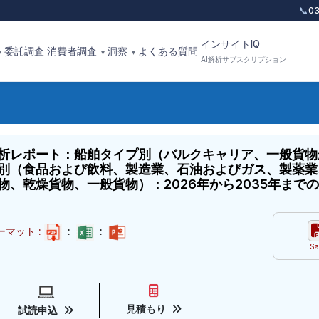
📞
0
インサイトIQ
委託調査
消費者調査
洞察
よくある質問
▾
▾
▾
AI解析サブスクリプション
析レポート：船舶タイプ別（バルクキャリア、一般貨物
別（食品および飲料、製造業、石油およびガス、製薬業
、乾燥貨物、一般貨物）：2026年から2035年まで
マット :
:
:
Sa
見積もり
試読申込