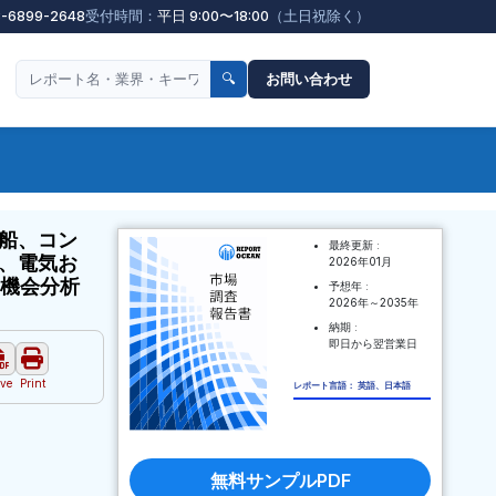
3-6899-2648
受付時間：
平日 9:00〜18:00
（土日祝除く）
🔍
お問い合わせ
船、コン
最終更新 :
、電気お
2026年01月
の機会分析
予想年 :
2026年～2035年
納期 :
即日から翌営業日
ve
Print
レポート言語： 英語、日本語
無料サンプルPDF