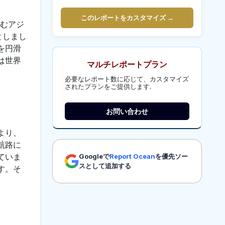
このレポートをカスタマイズ →
含むアジ
としまし
を円滑
は世界
マルチレポートプラン
必要なレポート数に応じて、カスタマイズ
されたプランをご提供します.
お問い合わせ
より、
航路に
ていま
Googleで
Report Ocean
を優先ソー
スとして追加する
す。そ