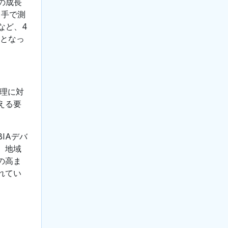
の成長
、手で測
など、4
因となっ
管理に対
える要
IAデバ
、地域
の高ま
れてい