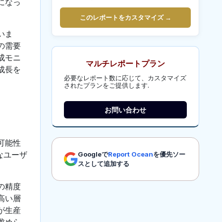
になっ
このレポートをカスタマイズ →
いま
の需要
成モニ
マルチレポートプラン
成長を
必要なレポート数に応じて、カスタマイズ
されたプランをご提供します.
お問い合わせ
可能性
なユーザ
Googleで
Report Ocean
を優先ソー
スとして追加する
の精度
高い層
が生産
求めら