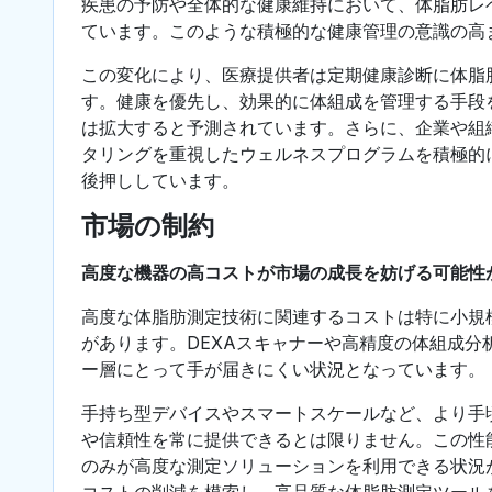
疾患の予防や全体的な健康維持において、体脂肪レ
ています。このような積極的な健康管理の意識の高
この変化により、医療提供者は定期健康診断に体脂
す。健康を優先し、効果的に体組成を管理する手段
は拡大すると予測されています。さらに、企業や組
タリングを重視したウェルネスプログラムを積極的
後押ししています。
市場の制約
高度な機器の高コストが市場の成長を妨げる可能性
高度な体脂肪測定技術に関連するコストは特に小規
があります。DEXAスキャナーや高精度の体組成
ー層にとって手が届きにくい状況となっています。
手持ち型デバイスやスマートスケールなど、より手
や信頼性を常に提供できるとは限りません。この性
のみが高度な測定ソリューションを利用できる状況
コストの削減を模索し、高品質な体脂肪測定ツール