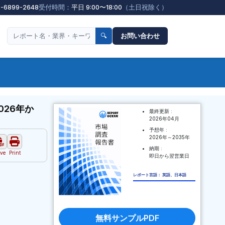
3-6899-2648
受付時間：
平日 9:00〜18:00
（土日祝除く）
🔍
お問い合わせ
26年か
最終更新 :
2026年04月
予想年 :
2026年～2035年
納期 :
ve
Print
即日から翌営業日
レポート言語： 英語、日本語
無料サンプルPDF