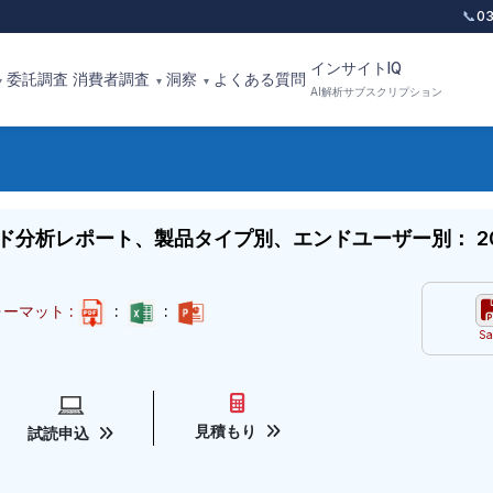
📞
0
インサイトIQ
委託調査
消費者調査
洞察
よくある質問
▾
▾
▾
AI解析サブスクリプション
分析レポート、製品タイプ別、エンドユーザー別： 20
ーマット :
:
:
Sa
見積もり
試読申込