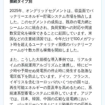
接続タイプ別
2025年、オングリッドセグメントは、収益面でバ
ッテリーエネルギー貯蔵システム市場を独占しま
した。このセグメントの成長は、既存の電力網と
シームレスに統合され、負荷変動への対応や周波
数安定化を確保できることに起因しています。米
国などの主要経済国では、今年だけで100メガワッ
ト時を超えるユーティリティ規模のバッテリーフ
ァームが十数カ所も稼働を開始しました。
また、こうした大規模な導入事例では、リアルタ
イムの系統運用アルゴリズムと連携し、特にピー
ク時や予期せぬ発電所の停止時に発生する急激な
電圧低下を防止しています。ドイツ、フランス、
イギリスを含むヨーロッパのいくつかの国々は、
再生可能エネルギーの普及率を高めるために、系
統連系型蓄電システムに依存しています。アジア
では、日本、韓国、中国の広範な送電網におい
て、バッテリーシステムにミリ秒単位での応答を