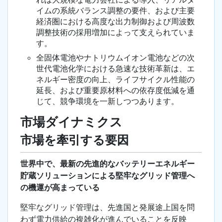
イムの系統バランス調整の要件、および主要
経済圏における高度な出力制御および周波数
調整技術の採用増加によって支えられていま
す。
全固体電池やナトリウムイオン電池などの次
世代電池化学における急速な技術革新は、エ
ネルギー密度の向上、ライフサイクル性能の
延長、および重要原材料への依存度低減を通
じて、競争環境を一新しつつあります。
市場ダイナミクス
市場を牽引する要因
世界中で、最新の先進的なバッテリーエネルギー
貯蔵ソリューションによる堅牢なグリッド管理へ
の機運が高まっている
堅牢なグリッド管理は、先進国と発展途上国を問
わず電力供給の複雑化が進んでいることを反映