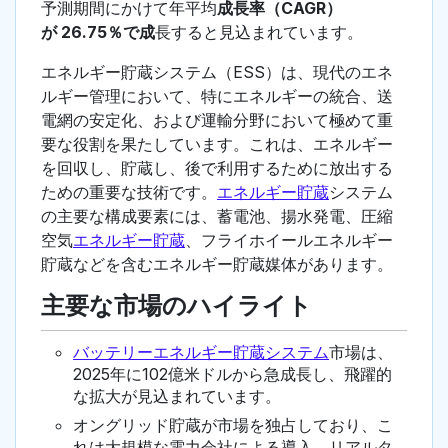
予測期間にかけて年平均
成長率（CAGR）
が 26.75％で成
長すると見込まれています。
エネルギー貯蔵システム（ESS）は、現代のエネ
ルギー管理において、特にエネルギーの統合、送
電網の安定化、および運輸分野において極めて重
要な役割を果たしています。これは、エネルギー
を回収し、貯蔵し、後で利用するために放出する
ための重要な技術です。
エネルギー貯蔵
システム
の主要な構成要素には、蓄電池、揚水発電、圧縮
空気
エネルギー貯蔵
、フライホイールエネルギー
貯蔵などを含むエネルギー貯蔵媒体があります。
主要な市場のハイライト
バッテリーエネルギー貯蔵システム
市場は、
2025年に102億米ドルから急成長し、飛躍的
な拡大が見込まれています。
オングリッド貯蔵が市場を独占しており、こ
れは大規模な電力会社による導入、リアルタ