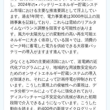
し、2024年の• バッテリーエネルギー貯蔵システ
ム市場における主要な推進要因として浮上してい
ます。過去1年間で、電力事業者は3000件以上の混
雑事象を記録しており、これらは需給のリアルタ
イムなバランス調整を阻害する可能性がありま
す。風力や太陽光などの変動性の高い再生可能エ
ネルギーに大きく依存している国々では、消費の
ピーク時に蓄電した電力を供給できる大容量バッ
テリーの導入がますます進んでいます。
少なくとも20の主要経済国において、送電網の近
代化プログラムにより、地域的な周波数安定化の
ためのオンサイトエネルギー貯蔵システムの導入
が加速され、それによって計画停電が抑制されて
います。こうした運用上の俊敏性への重視は、デ
ータ分析ツールによってさらに強化されており、
ディスパッチャーは不安定化の兆候が表れた初期
段階で介入できるようになっています。こうした
動向を踏まえ、約400件の新規マイクログリッド