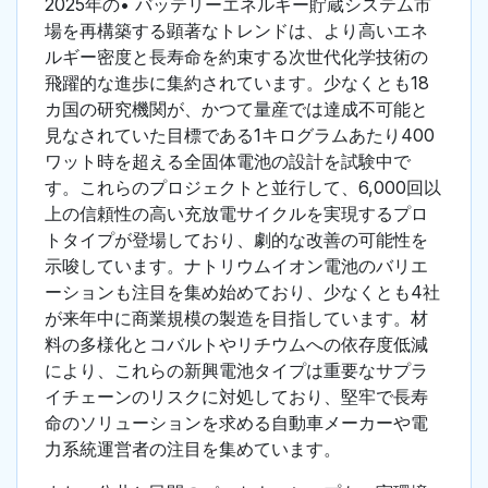
2025年の• バッテリーエネルギー貯蔵システム市
場を再構築する顕著なトレンドは、より高いエネ
ルギー密度と長寿命を約束する次世代化学技術の
飛躍的な進歩に集約されています。少なくとも18
カ国の研究機関が、かつて量産では達成不可能と
見なされていた目標である1キログラムあたり400
ワット時を超える全固体電池の設計を試験中で
す。これらのプロジェクトと並行して、6,000回以
上の信頼性の高い充放電サイクルを実現するプロ
トタイプが登場しており、劇的な改善の可能性を
示唆しています。ナトリウムイオン電池のバリエ
ーションも注目を集め始めており、少なくとも4社
が来年中に商業規模の製造を目指しています。材
料の多様化とコバルトやリチウムへの依存度低減
により、これらの新興電池タイプは重要なサプラ
イチェーンのリスクに対処しており、堅牢で長寿
命のソリューションを求める自動車メーカーや電
力系統運営者の注目を集めています。