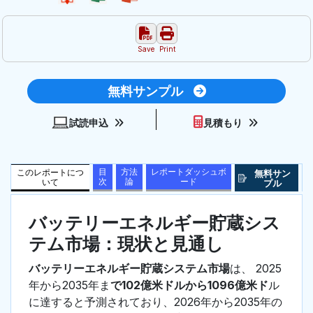
Save
Print
無料サンプル
試読申込
見積もり
目
方法
レポートダッシュボ
このレポートにつ
無料サン
次
論
ード
いて
プル
バッテリーエネルギー貯蔵シス
テム市場：現状と見通し
バッテリーエネルギー貯蔵システム市場
は、 2025
年から2035年ま
で102億米ドルから1096億米ド
ル
に達すると予測されており、2026年から2035年の