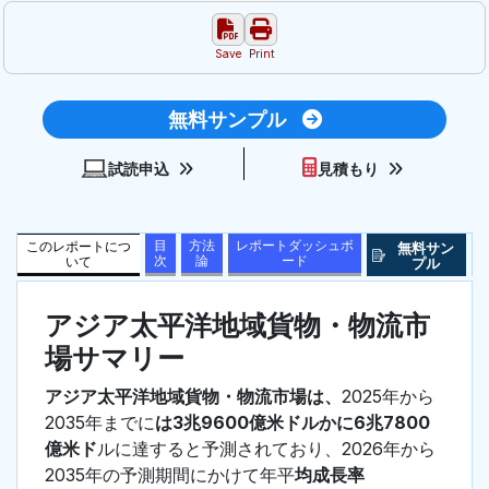
Save
Print
無料サンプル
試読申込
見積もり
目
方法
レポートダッシュボ
このレポートにつ
無料サン
次
論
ード
いて
プル
アジア太平洋地域貨物・物流市
場サマリー
アジア太平洋地域貨物・物流市場は、
2025年から
2035年までに
は3兆9600億米ドルかに6兆7800
億米ド
ルに達すると予測されており、2026年から
2035年の予測期間にかけて年平
均成長率