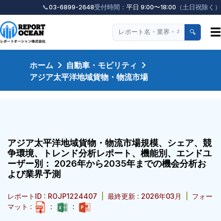
📞
03-6899-2648
受付時間：
平日 9:00〜18:00
（土日祝除く）
☰
🔍
ホーム
自動車・モビリティ
アジア太平洋地域貨物・物流市場
アジア太平洋地域貨物・物流市場規模、シェア、競
争環境、トレンド分析レポート、機能別、エンドユ
ーザー別： 2026年から2035年までの機会分析お
よび業界予測
レポートID : ROJP1224407
|
最終更新 : 2026年03月
|
フォー
マット :
:
: