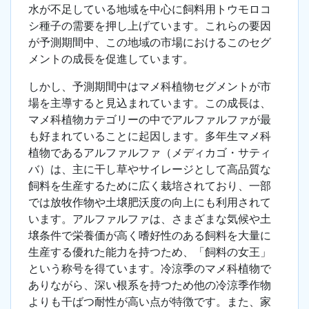
水が不足している地域を中心に飼料用トウモロコ
シ種子の需要を押し上げています。これらの要因
が予測期間中、この地域の市場におけるこのセグ
メントの成長を促進しています。
しかし、予測期間中はマメ科植物セグメントが市
場を主導すると見込まれています。この成長は、
マメ科植物カテゴリーの中でアルファルファが最
も好まれていることに起因します。多年生マメ科
植物であるアルファルファ（メディカゴ・サティ
バ）は、主に干し草やサイレージとして高品質な
飼料を生産するために広く栽培されており、一部
では放牧作物や土壌肥沃度の向上にも利用されて
います。アルファルファは、さまざまな気候や土
壌条件で栄養価が高く嗜好性のある飼料を大量に
生産する優れた能力を持つため、「飼料の女王」
という称号を得ています。冷涼季のマメ科植物で
ありながら、深い根系を持つため他の冷涼季作物
よりも干ばつ耐性が高い点が特徴です。また、家