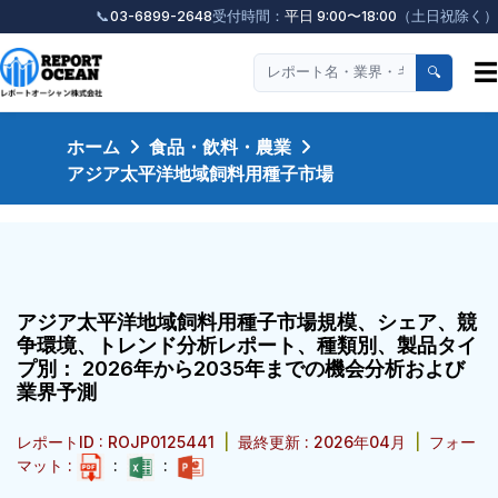
📞
03-6899-2648
受付時間：
平日 9:00〜18:00
（土日祝除く）
☰
🔍
ホーム
食品・飲料・農業
アジア太平洋地域飼料用種子市場
アジア太平洋地域飼料用種子市場規模、シェア、競
争環境、トレンド分析レポート、種類別、製品タイ
プ別： 2026年から2035年までの機会分析および
業界予測
レポートID : ROJP0125441
|
最終更新 : 2026年04月
|
フォー
マット :
:
: