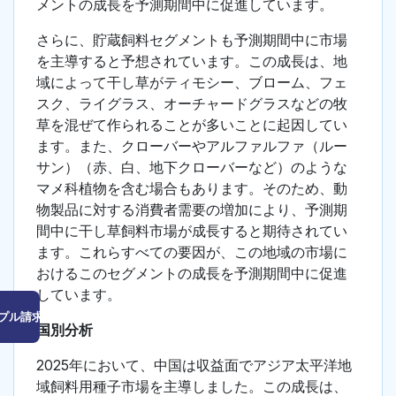
メントの成長を予測期間中に促進しています。
さらに、貯蔵飼料セグメントも予測期間中に市場
を主導すると予想されています。この成長は、地
域によって干し草がティモシー、ブローム、フェ
スク、ライグラス、オーチャードグラスなどの牧
草を混ぜて作られることが多いことに起因してい
ます。また、クローバーやアルファルファ（ルー
サン）（赤、白、地下クローバーなど）のような
マメ科植物を含む場合もあります。そのため、動
物製品に対する消費者需要の増加により、予測期
間中に干し草飼料市場が成長すると期待されてい
ます。これらすべての要因が、この地域の市場に
おけるこのセグメントの成長を予測期間中に促進
しています。
プル請求はこちら
国別分析
2025年において、中国は収益面でアジア太平洋地
域飼料用種子市場を主導しました。この成長は、