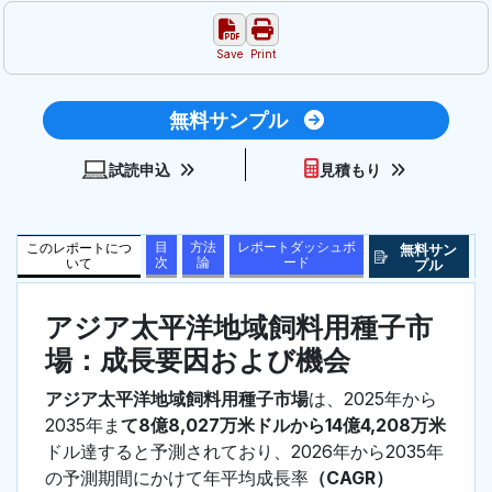
Save
Print
無料サンプル
試読申込
見積もり
目
方法
レポートダッシュボ
このレポートにつ
無料サン
次
論
ード
いて
プル
アジア太平洋地域飼料用種子市
場：成長要因および機会
アジア太平洋地域飼料用種子市場
は、2025年から
2035年ま
て8億8,027万米ドルから14億4,208万米
ドル達すると予測されており、2026年から2035年
の予測期間にかけて年平均成長率
（CAGR）