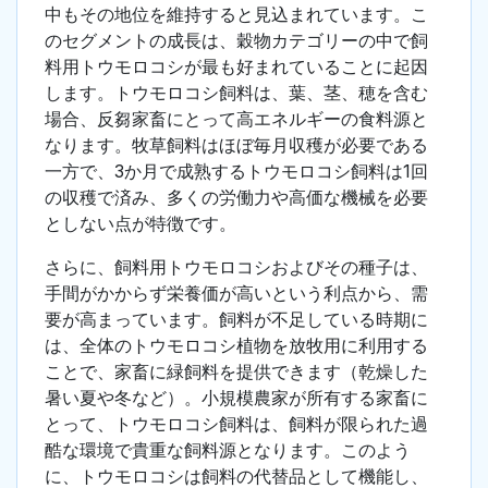
中もその地位を維持すると見込まれています。こ
のセグメントの成長は、穀物カテゴリーの中で飼
料用トウモロコシが最も好まれていることに起因
します。トウモロコシ飼料は、葉、茎、穂を含む
場合、反芻家畜にとって高エネルギーの食料源と
なります。牧草飼料はほぼ毎月収穫が必要である
一方で、3か月で成熟するトウモロコシ飼料は1回
の収穫で済み、多くの労働力や高価な機械を必要
としない点が特徴です。
さらに、飼料用トウモロコシおよびその種子は、
手間がかからず栄養価が高いという利点から、需
要が高まっています。飼料が不足している時期に
は、全体のトウモロコシ植物を放牧用に利用する
ことで、家畜に緑飼料を提供できます（乾燥した
暑い夏や冬など）。小規模農家が所有する家畜に
とって、トウモロコシ飼料は、飼料が限られた過
酷な環境で貴重な飼料源となります。このよう
に、トウモロコシは飼料の代替品として機能し、