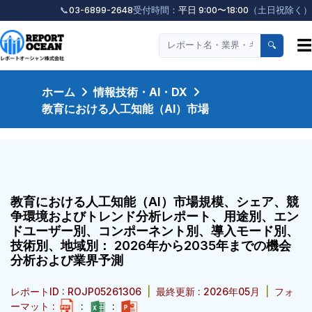
📞
03-6899-2648
受付時間：
平日 9:00〜18:00
（土日祝除く）
☰
🔍
ホーム
情報技術・AI・DX
教育における人工知能（AI）市場
教育における人工知能（AI）市場規模、シェア、競
争環境およびトレンド分析レポート、用途別、エン
ドユーザー別、コンポーネント別、導入モード別、
技術別、地域別： 2026年から2035年までの機会
分析および業界予測
レポートID : ROJP05261306
|
最終更新 : 2026年05月
|
フォ
ーマット :
:
: