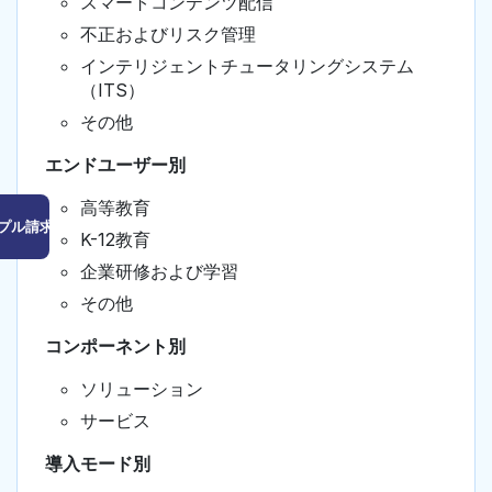
スマートコンテンツ配信
不正およびリスク管理
インテリジェントチュータリングシステム
（ITS）
その他
エンドユーザー別
高等教育
プル請求はこちら
K-12教育
企業研修および学習
その他
コンポーネント別
ソリューション
サービス
導入モード別