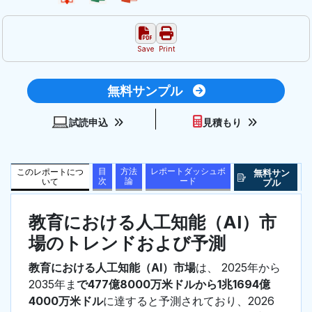
Save
Print
無料サンプル
試読申込
見積もり
目
方法
レポートダッシュボ
このレポートにつ
無料サン
次
論
ード
いて
プル
教育における人工知能（AI）市
場のトレンドおよび予測
教育における人工知能（AI）市場
は、 2025年から
2035年ま
で477億8000万米ドルから1兆1694億
4000万米ドル
に達すると予測されており、2026