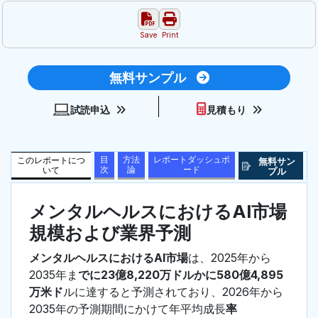
Save
Print
無料サンプル
試読申込
見積もり
目
方法
レポートダッシュボ
このレポートにつ
無料サン
次
論
ード
いて
プル
メンタルヘルスにおけるAI市場
規模および業界予測
メンタルヘルスにおけるAI市場
は、2025年から
2035年ま
でに23億8,220万ドルかに580億4,895
万米ド
ルに達すると予測されており、2026年から
2035年の予測期間にかけて年平均成長
率