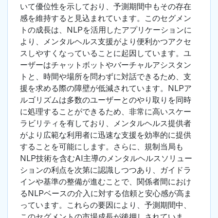
いて優位性を示しており、予測期間中もその存在
感を維持すると見込まれています。このセグメン
トの成長は、NLPを活用したアプリケーションに
より、メンタルヘルス支援がより便利かつアクセ
スしやすくなっていることに起因しています。ユ
ーザーはチャットボットやバーチャルアシスタン
トと、時間や場所を問わずに対話できるため、支
援を求める際の障壁が低減されています。NLPア
ルゴリズムは多数のユーザーとのやり取りを同時
に処理することができるため、非常に高いスケー
ラビリティを有しており、メンタルヘルス提供者
がより広範な利用者に迅速な支援を効率的に提供
することを可能にします。さらに、規制当局も
NLP技術を含むAI主導のメンタルヘルスソリュー
ションの利点を次第に認識しつつあり、ガイドラ
インや基準の整備が進むことで、関係者間におけ
るNLPベースの介入に対する信頼と安心感が高ま
っています。これらの要因により、予測期間中、
このセグメントの市場成長が後押しされていま