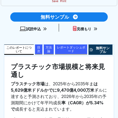
Save
Print
無料サンプル
試読申込
見積もり
目
方法
レポートダッシュボ
このレポートにつ
無料サン
次
論
ード
いて
プル
プラスチック市場規模と将来見
通し
プラスチック市場
は、2025年から2035年ま
は
5,629億米ドドルかでに9,470億4,000万米ド
ルに
達すると予測されており、2026年から2035年の予
測期間にかけて年平均成長
率（CAGR）が5.34%
で
成長すると見込まれています。