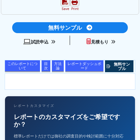
Save
Print
無料サンプル
試読申込
見積もり
このレポートにつ
目
方法
レポートダッシュボ
無料サン
いて
次
論
ード
プル
レポートカスタマイズ
レポートのカスタマイズをご希望です
か？
標準レポートだけでは御社の調査目的や検討範囲に十分対応