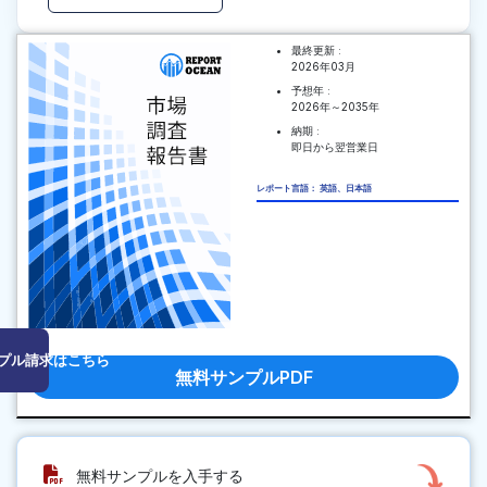
最終更新 :
2026年03月
予想年 :
2026年～2035年
納期 :
即日から翌営業日
レポート言語： 英語、日本語
プル請求はこちら
無料サンプルPDF
無料サンプルを入手する