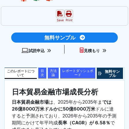
Save
Print
無料サンプル
試読申込
見積もり
目
方法
レポートダッシュボ
このレポートにつ
無料サン
次
論
ード
いて
プル
日本貿易金融市場成長分析
日本貿易金融市場
は、2025年から2035年ま
では
26億8000万米ドルかに50億6000万米
ドルに達
すると予測されており、2026年から2035年の予測
期間にかけて年平均成
長率（CAGR）が 6.58％
で