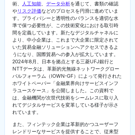
術、
人工知能
、
データ分析
を通じて、書類の確認
や
リスク評価
などのプロセスを円滑に進めていま
す。プライバシーと透明性のバランスを適切な水
準で保つ必要性が、この技術変化における取引時
間を定義しています。新たなデジタルチャネルに
より、中小企業は、これまで大企業に限定されて
いた貿易金融ソリューションへアクセスできるよ
うになり、国際貿易への参入が拡大しています。
2024年8月、日本を拠点とする三菱UFJ銀行と
NTTデータは、革新的光無線ネットワークグロー
バルフォーラム（IOWN-GF）によって発行された
ホワイトペーパー「金融業界向けサービスインフ
ラユースケース」を公開しました。この資料で
は、金融機関が次世代技術をシームレスに取り入
れてデジタルサービスを変革している様子が示さ
れています。
また、フィンテック企業は革新的かつユーザーフ
レンドリーなサービスを提供することで、従来型