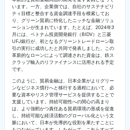
います。一方、企業側では、自社のサステナビリ
ティ目標と整合する資金調達手段を模索してお
り、グリーン貿易に特化したニッチな金融ソリュ
ーションが生まれています。たとえば、2024年3
月には、ベトナム投資開発銀行（BIDV）と三菱
UFJ銀行が、初となるグリーントレードローン取
引の実行に成功したと共同で発表しました。この
革新的なローンによって調達された資金は、鉄ス
クラップ輸入のリファイナンスに活用される予定
です。
このように、貿易金融は、日本企業がよりグリー
ンなビジネス慣行へと移行する過程において、必
要な資本やリスク管理サービスを提供することで
支援しています。持続可能性への関心の高まり
は、より強靭かつ責任ある貿易環境の形成を促進
し、持続可能な経済活動のグローバル化という文
脈において、日本が先導的な役割を果たすことに
もつながっています。したがって、これらすべて