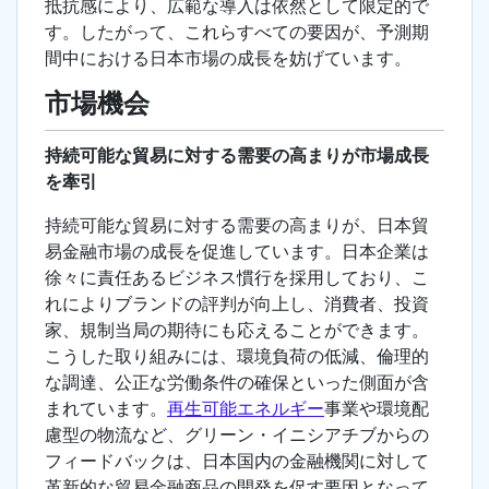
抵抗感により、広範な導入は依然として限定的で
す。したがって、これらすべての要因が、予測期
間中における日本市場の成長を妨げています。
市場機会
持続可能な貿易に対する需要の高まりが市場成長
を牽引
持続可能な貿易に対する需要の高まりが、日本貿
易金融市場の成長を促進しています。日本企業は
徐々に責任あるビジネス慣行を採用しており、こ
れによりブランドの評判が向上し、消費者、投資
家、規制当局の期待にも応えることができます。
こうした取り組みには、環境負荷の低減、倫理的
な調達、公正な労働条件の確保といった側面が含
まれています。
再生可能エネルギー
事業や環境配
慮型の物流など、グリーン・イニシアチブからの
フィードバックは、日本国内の金融機関に対して
革新的な貿易金融商品の開発を促す要因となって