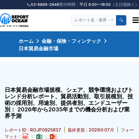
📞
03-6899-2648
受付時間：
平日 9:00〜18:00
（土日祝除く）
☰
🔍
ホーム
金融・保険・フィンテック
日本貿易金融市場
日本貿易金融市場規模、シェア、競争環境およびト
レンド分析レポート、貿易活動別、取引規模別、技
術の採用別、用途別、提供者別、エンドユーザー
別： 2026年から2035年までの機会分析および業
界予測
レポートID : ROJP0925837
|
最終更新 : 2026年07月
|
フォー
マット :
:
: