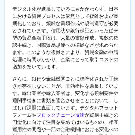
デジタル化が進展しているにもかかわらず、日本
における貿易プロセスは依然として複雑および長
期化しており、煩雑な書類作成や規制遵守が必要
とされています。信用状や銀行保証といった従来
型の貿易金融手段は、大量の書類作成、複数の確
認手続き、国際貿易規範への準拠などが求められ
ます。このような複雑さにより、貿易金融の申請
処理に時間がかかり、企業にとって取引コストの
増加を招いています。
さらに、銀行や金融機関ごとに標準化された手続
きが存在しないことが、非効率性を助長していま
す。輸出業者や輸入業者は、変化する規制要件や
通関手続きに書類を適合させることにおいて、し
ばしば課題に直面しています。デジタルプラット
フォームや
ブロックチェーン技術
が貿易手続きの
円滑化に向けて注目を集めてはいるものの、相互
運用性の問題や一部の金融機関における変化への