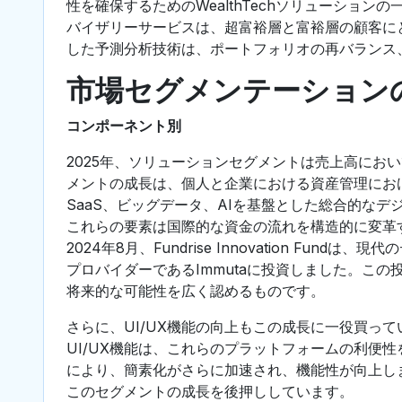
性を確保するためのWealthTechソリューショ
バイザリーサービスは、超富裕層と富裕層の顧客に
した予測分析技術は、ポートフォリオの再バランス
市場セグメンテーション
コンポーネント別
2025年、ソリューションセグメントは売上高にお
メントの成長は、個人と企業における資産管理にお
SaaS、ビッグデータ、AIを基盤とした総合的な
これらの要素は国際的な資金の流れを構造的に変革
2024年8月、Fundrise Innovation F
プロバイダーであるImmutaに投資しました。こ
将来的な可能性を広く認めるものです。
さらに、UI/UX機能の向上もこの成長に一役買っ
UI/UX機能は、これらのプラットフォームの利便
により、簡素化がさらに加速され、機能性が向上し
このセグメントの成長を後押ししています。