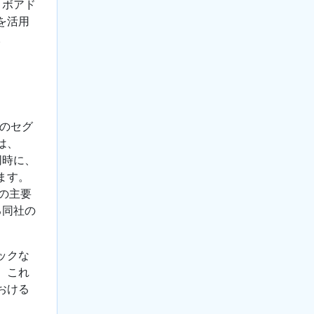
ロボアド
を活用
。
このセグ
は、
同時に、
ます。
アの主要
る同社の
ックな
。これ
おける