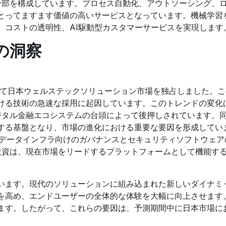
ンの一部を構成しています。プロセス自動化、アウトソーシング、
とってますます価値の高いサービスとなっています。機械学習
、コストの透明性、AI駆動型カスタマーサービスを実現します
の洞察
いて日本ウェルステックソリューション市場を独占しました。
ける技術の急速な採用に起因しています。このトレンドの変化
デジタル金融エコシステムの台頭によって後押しされています。
する基盤となり、市場の進化における重要な要因を形成してい
undは、現代のデータインフラ向けのガバナンスとセキュリティソフトウェ
の投資は、現在市場をリードするプラットフォームとして機能す
ています。現代のソリューションに組み込まれた新しいダイナミ
性を高め、エンドユーザーの全体的な体験を大幅に向上させます
ます。したがって、これらの要因は、予測期間中に日本市場に