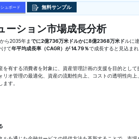
無料サンプル
ッシュボード
ューション市場成長分析
年から2035年ま
でに2億736万米ドルかに8億2368万米ド
ルに
かけて
年平均成長率（CAGR）が 14.79％
で成長すると見込まれ
産を有する消費者を対象に、資産管理計画の支援を目的として
ォリオ管理の最適化、資産の流動性向上、コストの透明性向上
します。
る
ネルを通じた金融サービスの提供方法を革新することで、市場