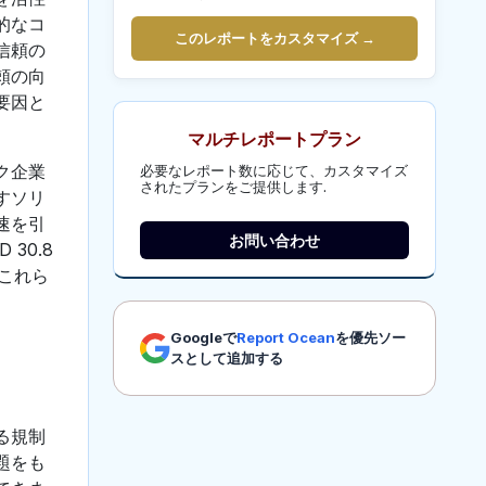
的なコ
このレポートをカスタマイズ →
信頼の
頼の向
要因と
マルチレポートプラン
ク企業
必要なレポート数に応じて、カスタマイズ
されたプランをご提供します.
すソリ
速を引
お問い合わせ
30.8
、これら
Googleで
Report Ocean
を優先ソー
スとして追加する
る規制
題をも