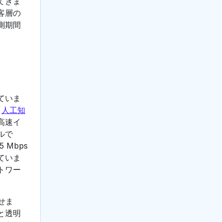
てきま
客層の
測期間
ていま
、
人工知
高速イ
ルで
 Mbps
ていま
トワー
せま
と透明