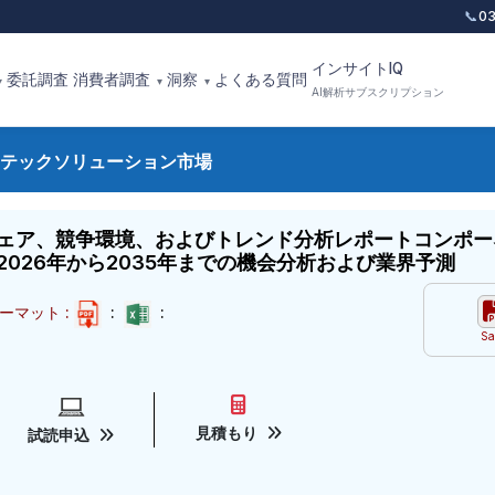
📞
0
インサイトIQ
委託調査
消費者調査
洞察
よくある質問
▾
▾
▾
AI解析サブスクリプション
テックソリューション市場
ェア、競争環境、およびトレンド分析レポートコンポー
026年から2035年までの機会分析および業界予測
ーマット :
:
:
Sa
見積もり
試読申込