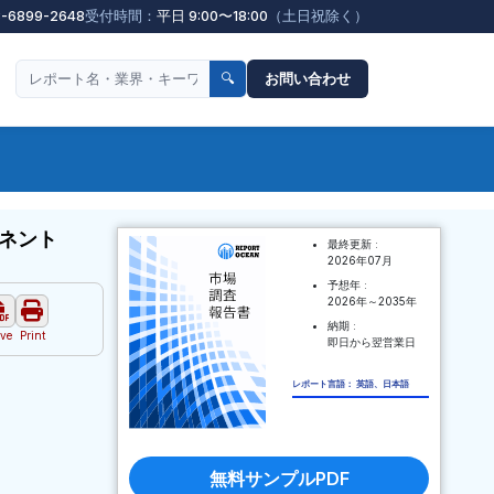
3-6899-2648
受付時間：
平日 9:00〜18:00
（土日祝除く）
🔍
お問い合わせ
ネント
最終更新 :
2026年07月
予想年 :
2026年～2035年
納期 :
ve
Print
即日から翌営業日
レポート言語： 英語、日本語
無料サンプルPDF