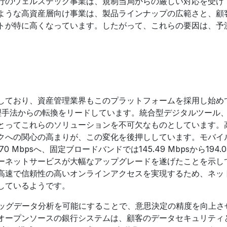
行のウェルステック事業は、規制当局からの厳しい対応を受け
ような高資産層向け事業は、製品ラインナップの広範さと、顧
トが特に高くなっています。したがって、これらの要因は、予
。
しており、資産管理業界もこのプラットフォームを採用し始め
産管理手法からの転換をリードしています。統合型デジタルツール
とってこれらのソリューションを不可欠なものとしています。
クへの関心の高まりが、この変化を後押ししています。モバイ
.70 Mbpsへ、固定ブロードバンドでは145.49 Mbpsから194.05
ーネットサービスが大幅なアップグレードを遂げたことを示し
高速で信頼性の高いオンラインアクセスを実現するため、ネッ
しているようです。
ビッグデータ分析を可能にすることで、意思決定の精度を向上さ
オープンソースの銀行システムは、顧客のデータセキュリティ