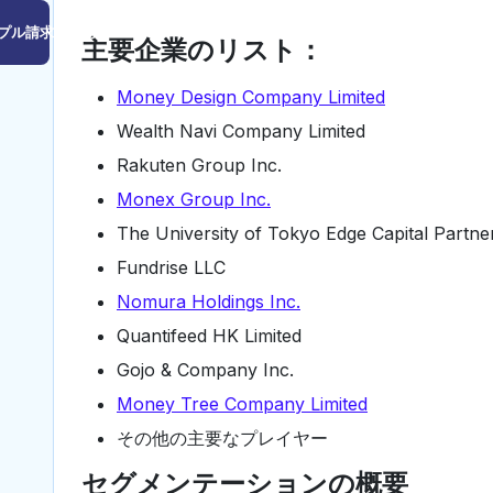
プル請求はこちら
主要企業のリスト：
Money Design Company Limited
Wealth Navi Company Limited
Rakuten Group Inc.
Monex Group Inc.
The University of Tokyo Edge Capital Partne
Fundrise LLC
Nomura Holdings Inc.
Quantifeed HK Limited
Gojo & Company Inc.
Money Tree Company Limited
その他の主要なプレイヤー
セグメンテーションの概要