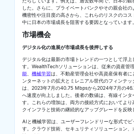
たらしています。例えば、過去数年間で、日本の銀
した。さらに、プライベートバンクやその親会社の
機密性や注目度の高さから、これらのリスクのコス
中に日本の市場成長を阻害する要因となっています
市場機会
デジタル化の進展が市場成長を後押しする
デジタル化は最新の市場トレンドの一つとして浮上
す。WealthTechソリューションは、従来の資
能
、
機械学習
は、不動産管理会社や高資産保有者に
ンターネットの拡大とミレニアル世代のフィンテッ
は、2023年7月の40.75 Mbpsから2024年7月の46
へ速度が向上しました。後者の数値は、有線インタ
す。これらの増加は、両方の接続方式においてより
クインフラと技術の継続的なアップグレードを反映
AIと機械学習は、ユーザーフレンドリーな形式で
す。クラウド技術、セキュリティソリューション、