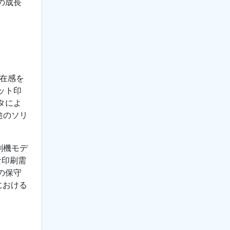
の成長
存在感を
ット印
タによ
途のソリ
刷機モデ
な印刷需
の保守
における