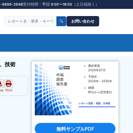
3-6899-2648
受付時間：
平日 9:00〜18:00
（土日祝除く）
🔍
お問い合わせ
、技術
最終更新 :
2026年07月
予想年 :
2026年～2035年
納期 :
ve
Print
即日から翌営業日
レポート言語： 英語、日本語
無料サンプルPDF