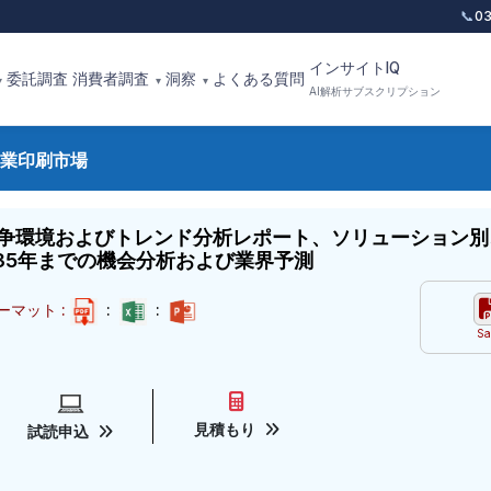
📞
0
インサイトIQ
委託調査
消費者調査
洞察
よくある質問
▾
▾
▾
AI解析サブスクリプション
業印刷市場
争環境およびトレンド分析レポート、ソリューション別
035年までの機会分析および業界予測
ーマット :
:
:
Sa
見積もり
試読申込