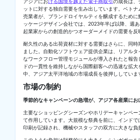
アジアにお
ける国境を越えた電子商取引
の成長は、
ットに対する独自需要を生み出しています。ベトナムの
売業者が、ブランドロイヤルティを醸成するために
ッケージデザイン会社では、2023年半ば以降、週あ
起業家からの創造的かつオーダーメイドの需要を反
耐久性のある出荷資材に対する需要はさらに、同時期
ました。自動化ソフトウェア提供企業は、リアルタ
なワークフロー管理モジュールが導入されたと報告
ドの一貫性を維持しながら国際顧客への迅速な拡大
中、アジア太平洋地域の市場成長を後押ししていま
市場の制約
季節的なキャンペーンの急増が、アジア各産業にお
主要なショッピングシーズンやホリデーキャンペー
て作用しています。大規模な祭典を前に、インドでは2
印刷が記録され、機械やスタッフの双方に大きな負
このような負担は財務的にも大きく、シンガポールで