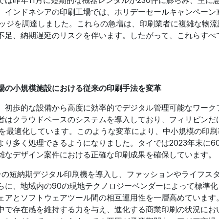
、インドネシアの印刷工場では、ホリデーセールキャンペーン
トリッジを調達しました。これらの急増は、印刷業者に複雑な物流
不足、納期遅延のリスクを伴います。したがって、これらすべ
。
場の小規模施設における従来の印刷手法を変革
、初歩的な設備から高度に効率的でデジタル管理可能なワーク
者はクラウドベースのシステムを導入しており、フィリピンだ
整を最適化しています。このような変革により、中小規模の印刷
り多く処理できるようになりました。タイでは2023年末に60
雑なデザイン案件における正確な印刷成果を確保しています。
00台の短納期デジタル印刷機を導入し、ファッションやライフス
らに、地域内の90の現地テクノロジーベンダーによって標準化
ェアとソフトウェアツール間の相互運用性を一層高めています
中で存在感を維持する力を与え、進化する商業印刷の状況にお