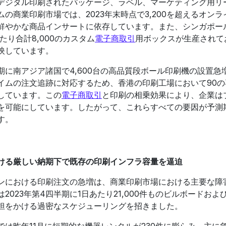
デジタル印刷されたパッケージ、ラベル、マーケティング用リ
商業印刷市場では、2023年末時点で3,200を超えるオンラ
鮮やかな商品インサートに依存しています。また、シンガポー
たり合計8,000のカスタム
電子商取引
用ボックスが生産されて
映しています。
に南アジア諸国で4,600台の高品質段ボール印刷機の設置急
イムの注文追跡に対応するため、香港の印刷工場において90の
しています。この
電子商取引
と印刷の相乗効果により、企業は
を可能にしています。したがって、これらすべての要因が予測
す。
ける厳しい納期下で既存の印刷インフラ容量を逼迫
ンにおける印刷注文の急増は、商業印刷市場における主要な障
023年第4四半期に1日あたり21,000件ものビルボードおよ
担をかける過密なスケジューリングを招きました。
は昨年11月に短期的な機器レンタルが230件に膨らみ、主に