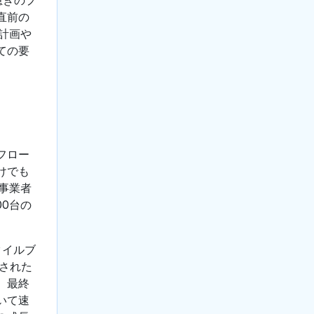
直前の
計画や
ての要
フロー
けでも
事業者
0台の
タイルブ
された
。最終
いて速