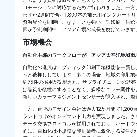
ロモーションに対応するために行われました。一方
わずか2週間で合計1,800本の補充用インクカー
資源配分を同時にこなすことを強い、誤印刷、供給
因が予測期間中、アジア市場の成長を妨げています
市場機会
自動化主導のワークフローが、アジア太平洋地域市
自動化の進展は、ブティック印刷工場機能を一新し
へと後押ししています。多くの場合、地域の印刷業
約75件の採用が記録され、サプライチェーンの調
は品質を犠牲にすることなく、多様なニッチ案件をよ
新しいカラーマネジメントセンサーが導入され、複
一方、台湾のデザイン会社は過去12か月間で1,2
ランド向けのオンデマンド出力を実現しました。さ
データ交換プロトコルが採用されており、ハードウ
的に、自動化は小規模な印刷業者に激化する競争の