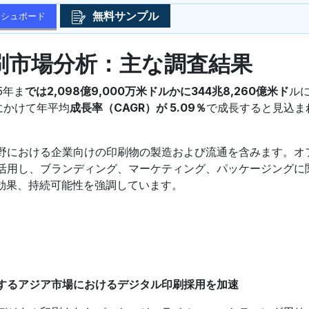
無料サンプル
ッシュボード
刷市場分析：主な調査結果
5年ま
では2,098億9,000万米ドルかに344兆8,260億米ド
ル
間にかけて年平均
成長率（CAGR）が 5.09％
で成長すると見込ま
野における企業向けの印刷物の製造および流通を含みます。オ
活用し、ブランディング、マーケティング、パッケージングに
対効果、持続可能性を強調しています。
するアジア市場におけるデジタル印刷採用を加速