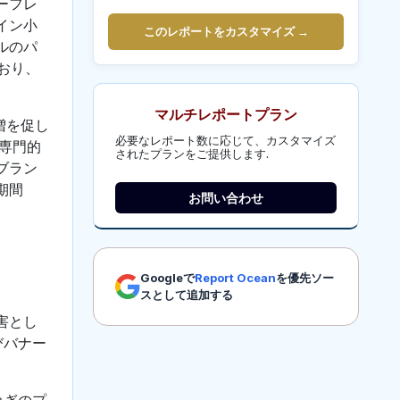
ーフレ
イン小
このレポートをカスタマイズ →
ルのパ
おり、
マルチレポートプラン
増を促し
必要なレポート数に応じて、カスタマイズ
専門的
されたプランをご提供します.
ブラン
期間
お問い合わせ
Googleで
Report Ocean
を優先ソー
スとして追加する
害とし
びバナー
急ぎのプ