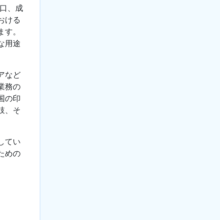
人口、成
おける
ます。
な用途
アなど
業務の
国の印
肢、そ
してい
ための