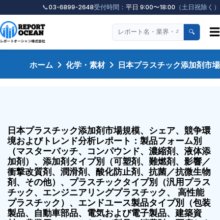
📞
03-6899-2648
受付時間：
平日 9:00〜18:00
（土日祝除く）
☰
🔍
ホーム
化学・素材
日本プラスチック添加剤市場
日本プラスチック添加剤市場規模、シェア、競争環
境およびトレンド分析レポート：製品フォーム別
（マスターバッチ、コンパウンド、濃縮剤、液体添
加剤）、添加剤タイプ別（可塑剤、難燃剤、影響／
衝撃改質剤、潤滑剤、酸化防止剤、抗菌／抗微生物
剤、その他）、プラスチックタイプ別（汎用プラス
チック、エンジニアリングプラスチック、 高性能
プラスチック）、エンドユース製品タイプ別（包装
製品、自動車部品、電気および電子製品、建築資