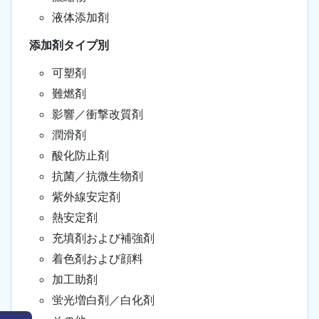
液体添加剤
添加剤タイプ別
可塑剤
難燃剤
影響／衝撃改質剤
潤滑剤
酸化防止剤
抗菌／抗微生物剤
紫外線安定剤
熱安定剤
充填剤および補強剤
着色剤および顔料
加工助剤
蛍光増白剤／白化剤