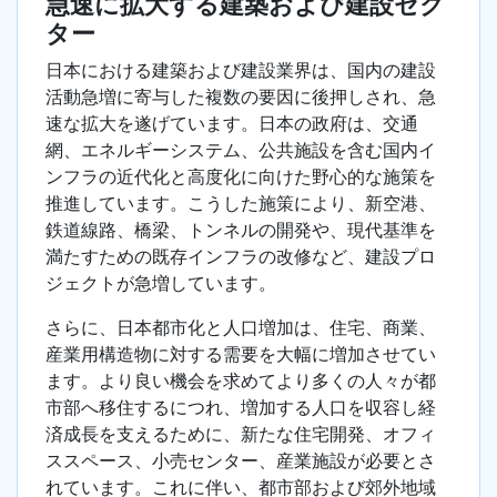
急速に拡大する建築および建設セク
ター
日本における建築および建設業界は、国内の建設
活動急増に寄与した複数の要因に後押しされ、急
速な拡大を遂げています。日本の政府は、交通
網、エネルギーシステム、公共施設を含む国内イ
ンフラの近代化と高度化に向けた野心的な施策を
推進しています。こうした施策により、新空港、
鉄道線路、橋梁、トンネルの開発や、現代基準を
満たすための既存インフラの改修など、建設プロ
ジェクトが急増しています。
さらに、日本都市化と人口増加は、住宅、商業、
産業用構造物に対する需要を大幅に増加させてい
ます。より良い機会を求めてより多くの人々が都
市部へ移住するにつれ、増加する人口を収容し経
済成長を支えるために、新たな住宅開発、オフィ
ススペース、小売センター、産業施設が必要とさ
れています。これに伴い、都市部および郊外地域