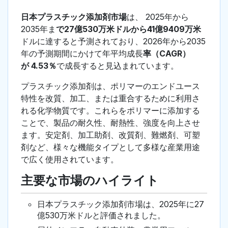
日本プラスチック添加剤市場
は、 2025年から
2035年ま
で27億530万米ドルから41億9409万米
ドルに達すると予測されており、2026年から2035
年の予測期間にかけて年平均成長
率（CAGR）
が 4.53％
で成長すると見込まれています。
プラスチック添加剤は、ポリマーのエンドユース
特性を改質、加工、または重合するために利用さ
れる化学物質です。これらをポリマーに添加する
ことで、製品の耐久性、耐熱性、強度を向上させ
ます。安定剤、加工助剤、改質剤、難燃剤、可塑
剤など、様々な機能タイプとして多様な産業用途
で広く使用されています。
主要な市場のハイライト
日本プラスチック添加剤市場は、2025年に27
億530万米ドルと評価されました。