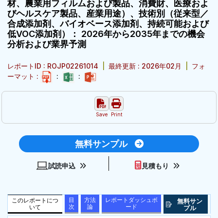
材、農業用フィルムおよび製品、消費財、医療およ
びヘルスケア製品、産業用途）、技術別（従来型／
合成添加剤、バイオベース添加剤、持続可能および
低VOC添加剤）： 2026年から2035年までの機会
分析および業界予測
レポートID : ROJP02261014
|
最終更新 : 2026年02月
|
フォ
ーマット :
:
:
Save
Print
無料サンプル
試読申込
見積もり
目
方法
レポートダッシュボ
このレポートにつ
無料サン
次
論
ード
いて
プル