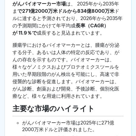
がんバイオマーカー市場
は、 2025年から2035年
ま
で271億2000万米ドルから834億8000万米
ド
ルに達すると予測されており、2026年から2035年
の予測期間にかけて年平均成
長率（CAGR）
が 11.9％で
成長すると見込まれています。
腫瘍学におけるバイオマーカーとは、腫瘍が分泌
する分子、あるいは人体の特定の反応であり、が
んの存在を示すものです。バイオマーカーは、
様々なゲノミクスおよびプロテオミクスツールを
用いた早期段階のがん検出を可能にし、高速で非
侵襲的な診断を促進します。バイオマーカーは、
がん診断、創薬および開発、予後診断、個別化医
療など、様々な用途に利用されています。
主要な市場のハイライト
がんバイオマーカー市場は2025年に271億
2000万米ドルと評価されました。