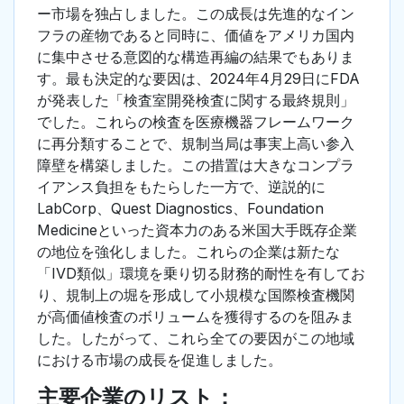
ー市場を独占しました。この成長は先進的なイン
フラの産物であると同時に、価値をアメリカ国内
に集中させる意図的な構造再編の結果でもありま
す。最も決定的な要因は、2024年4月29日にFDA
が発表した「検査室開発検査に関する最終規則」
でした。これらの検査を医療機器フレームワーク
に再分類することで、規制当局は事実上高い参入
障壁を構築しました。この措置は大きなコンプラ
イアンス負担をもたらした一方で、逆説的に
LabCorp、Quest Diagnostics、Foundation
Medicineといった資本力のある米国大手既存企業
の地位を強化しました。これらの企業は新たな
「IVD類似」環境を乗り切る財務的耐性を有してお
り、規制上の堀を形成して小規模な国際検査機関
が高価値検査のボリュームを獲得するのを阻みま
した。したがって、これら全ての要因がこの地域
における市場の成長を促進しました。
主要企業のリスト：