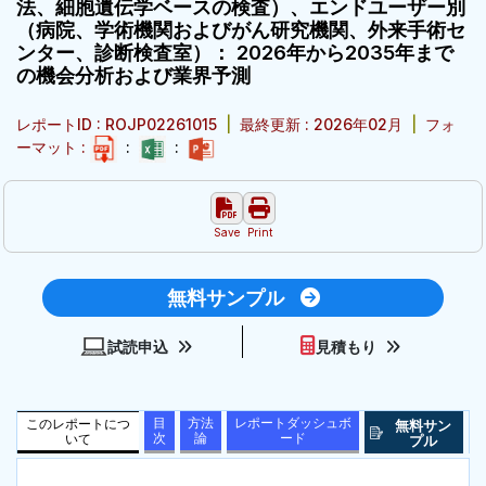
法、細胞遺伝学ベースの検査）、エンドユーザー別
（病院、学術機関およびがん研究機関、外来手術セ
ンター、診断検査室）： 2026年から2035年まで
の機会分析および業界予測
レポートID : ROJP02261015
|
最終更新 : 2026年02月
|
フォ
ーマット :
:
:
Save
Print
無料サンプル
試読申込
見積もり
目
方法
レポートダッシュボ
このレポートにつ
無料サン
次
論
ード
いて
プル