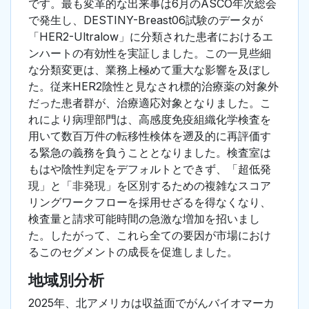
です。最も変革的な出来事は6月のASCO年次総会
で発生し、DESTINY-Breast06試験のデータが
「HER2-Ultralow」に分類された患者におけるエ
ンハートの有効性を実証しました。この一見些細
な分類変更は、業務上極めて重大な影響を及ぼし
た。従来HER2陰性と見なされ標的治療薬の対象外
だった患者群が、治療適応対象となりました。こ
れにより病理部門は、高感度免疫組織化学検査を
用いて数百万件の転移性検体を遡及的に再評価す
る緊急の義務を負うこととなりました。検査室は
もはや陰性判定をデフォルトとできず、「超低発
現」と「非発現」を区別するための複雑なスコア
リングワークフローを採用せざるを得なくなり、
検査量と請求可能時間の急激な増加を招いまし
た。したがって、これら全ての要因が市場におけ
るこのセグメントの成長を促進しました。
地域別分析
2025年、北アメリカは収益面でがんバイオマーカ