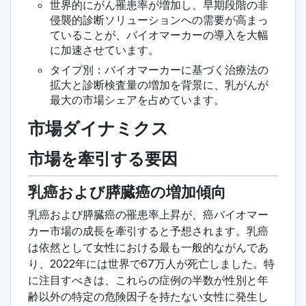
世界的にがん罹患率が増加し、早期段階の非
侵襲的診断ソリューションへの需要が高まっ
ていることが、バイオマーカーの導入を大幅
に加速させています。
タイプ別：バイオマーカーに基づく治療法の
拡大と診断検査量の増加を背景に、乳がんが
最大の市場シェアを占めています。
市場ダイナミクス
市場を牽引する要因
乳癌および膵臓癌の増加傾向
乳癌および膵臓癌の罹患率上昇が、癌バイオマー
カー市場の成長を牽引すると予想されます。乳癌
は依然として女性における最も一般的ながんであ
り、2022年には世界で67万人が死亡しました。特
に注目すべきは、これらの症例の半数が性別と年
齢以外の特定の危険因子を持たない女性に発生し