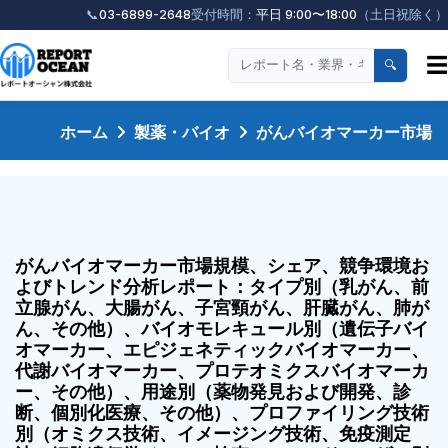
📞
03-6899-2648
受付時間：
平日 9:00〜18:00
（土日祝除く）
☰
🔍
ホーム
製薬・バイオ
がんバイオマーカー市場
がんバイオマーカー市場規模、シェア、競争環境お
よびトレンド分析レポート：タイプ別（乳がん、前
立腺がん、大腸がん、子宮頸がん、肝臓がん、肺が
ん、その他）、バイオモレキュール別（遺伝子バイ
オマーカー、エピジェネティックバイオマーカー、
代謝バイオマーカー、プロテオミクスバイオマーカ
ー、その他）、用途別（薬物発見および開発、診
断、個別化医療、その他）、プロファイリング技術
別（オミクス技術、イメージング技術、免疫測定