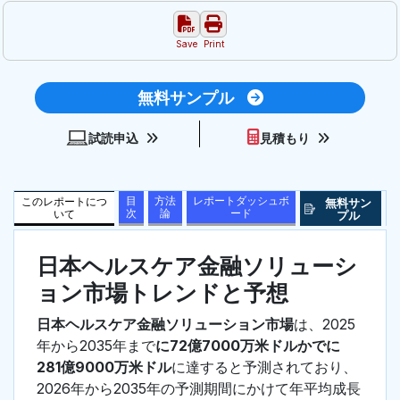
Save
Print
無料サンプル
試読申込
見積もり
目
方法
レポートダッシュボ
このレポートにつ
無料サン
次
論
ード
いて
プル
日本ヘルスケア金融ソリューシ
ョン市場トレンドと予想
日本ヘルスケア金融ソリューション市場
は、2025
年から2035年まで
に72億7000万米ドルかでに
281億9000万米ドル
に達すると予測されており、
2026年から2035年の予測期間にかけて年平均成長