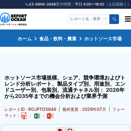
📞
03-6899-2648
受付時間：
平日 9:00〜18:00
（土日祝除く）
☰
🔍
ホーム
食品・飲料・農業
ホットソース市場
ホットソース市場規模、シェア、競争環境およびト
レンド分析レポート、製品タイプ別、用途別、エン
ドユーザー別、包装別、流通チャネル別： 2026年
から2035年までの機会分析および業界予測
レポートID : ROJP1125946
|
最終更新 : 2026年07月
|
フォー
マット :
:
: