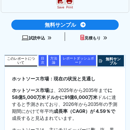
Save
Print
無料サンプル
試読申込
見積もり
目
方法
レポートダッシュボ
このレポートにつ
無料サン
次
論
ード
いて
プル
ホットソース市場：現在の状況と見通し
ホットソース市場
は、2025年から2035年まで
に
58億5,000万米ドルかに91億6,000万米
ドルに達
すると予測されており、2026年から2035年の予測
期間にかけて年平均
成長率（CAGR）が 4.59％で
成長すると見込まれています。
ホットソースは、主にチリペッパーに酢、塩、果