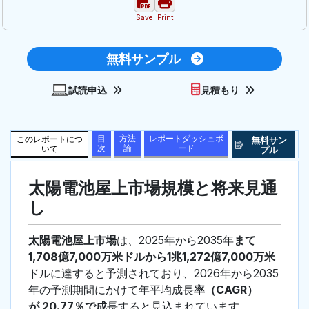
Save
Print
無料サンプル
試読申込
見積もり
目
方法
レポートダッシュボ
このレポートにつ
無料サン
次
論
ード
いて
プル
太陽電池屋上市場規模と将来見通
し
太陽電池屋上市場
は、2025年から2035年
まて
1,708億7,000万米ドルから1兆1,272億7,000万米
ドルに達すると予測されており、2026年から2035
年の予測期間にかけて年平均成長
率（CAGR）
が 20.77％で成
長すると見込まれています。