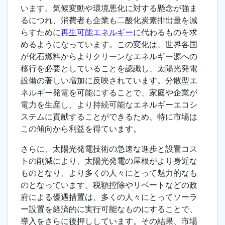
います。気候変動や環境悪化に対する懸念が強ま
るにつれ、消費者も企業も二酸化炭素排出量を減
らすために
再生可能エネルギー
に代わるものを求
めるようになっています。この変化は、世界各国
が化石燃料からよりクリーンなエネルギー源への
移行を必要としていることを認識し、太陽光発電
設備の著しい増加に反映されています。分散型エ
ネルギー発電を可能にすることで、家庭や企業が
電力を生産し、より持続可能なエネルギーエコシ
ステムに貢献することができるため、特に市場は
この傾向から利益を得ています。
さらに、太陽光発電技術の急速な進歩と設置コス
トの削減により、太陽光発電の屋根がより身近な
ものとなり、より多くの人々にとって魅力的なも
のとなっています。税額控除やリベートなどの政
府による優遇措置は、多くの人々にとってソーラ
ー設置を経済的に実行可能なものにすることで、
導入をさらに後押ししています。その結果、市場