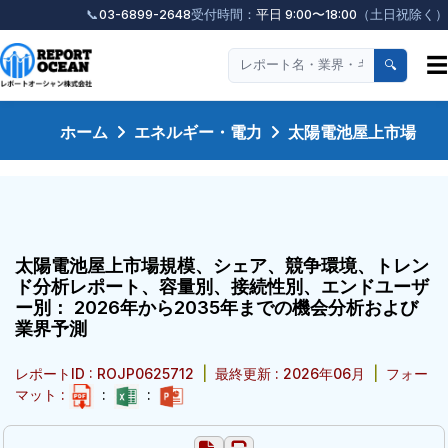
📞
03-6899-2648
受付時間：
平日 9:00〜18:00
（土日祝除く）
☰
🔍
ホーム
エネルギー・電力
太陽電池屋上市場
太陽電池屋上市場規模、シェア、競争環境、トレン
ド分析レポート、容量別、接続性別、エンドユーザ
ー別： 2026年から2035年までの機会分析および
業界予測
レポートID : ROJP0625712
|
最終更新 : 2026年06月
|
フォー
マット :
:
: