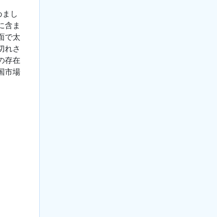
めまし
に含ま
面で太
切れさ
の存在
国市場