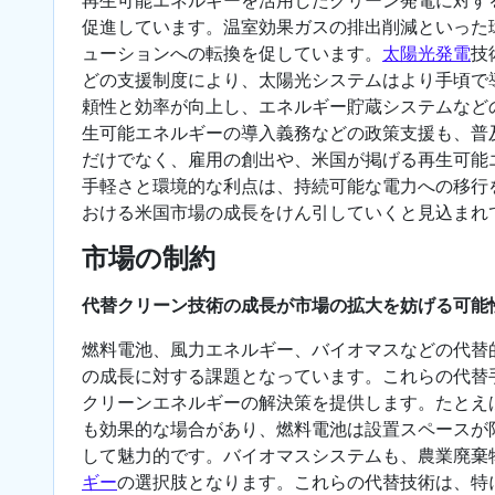
促進しています。温室効果ガスの排出削減といった
ューションへの転換を促しています。
太陽光発電
技
どの支援制度により、太陽光システムはより手頃で
頼性と効率が向上し、エネルギー貯蔵システムなど
生可能エネルギーの導入義務などの政策支援も、普
だけでなく、雇用の創出や、米国が掲げる再生可能
手軽さと環境的な利点は、持続可能な電力への移行
おける米国市場の成長をけん引していくと見込まれ
市場の制約
代替クリーン技術の成長が市場の拡大を妨げる可能
燃料電池、風力エネルギー、バイオマスなどの代替
の成長に対する課題となっています。これらの代替
クリーンエネルギーの解決策を提供します。たとえ
も効果的な場合があり、燃料電池は設置スペースが
して魅力的です。バイオマスシステムも、農業廃棄
ギー
の選択肢となります。これらの代替技術は、特