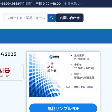
3-6899-2648
受付時間：
平日 9:00〜18:00
（土日祝除く）
🔍
お問い合わせ
2035
最終更新 :
2026年05月
予想年 :
2026年～2035年
納期 :
ve
Print
即日から翌営業日
レポート言語： 英語、日本語
無料サンプルPDF