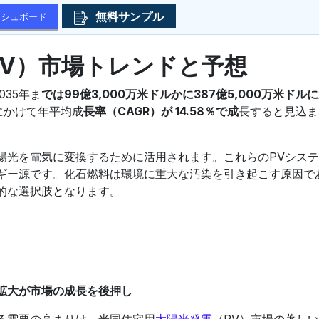
無料サンプル
ッシュボード
PV）市場トレンドと予想
035年ま
では99億3,000万米ドルかに387億5,000万米ドルに
間にかけて年平均成
長率（CAGR）が 14.58％で成
長すると見込ま
陽光を電気に変換するために活用されます。これらのPVシス
ギー源です。化石燃料は環境に重大な汚染を引き起こす原因で
的な選択肢となります。
拡大が市場の成長を後押し
る需要の高まりは、米国住宅用
太陽光発電
（PV）市場の著し