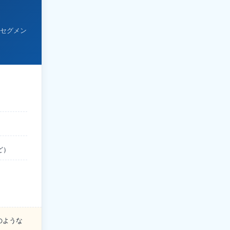
セグメン
ど）
のような