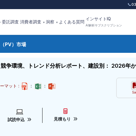
📞
0
インサイトIQ
委託調査
消費者調査
洞察
よくある質問
▾
▾
▾
AI解析サブスクリプション
（PV）市場
争環境、トレンド分析レポート、建設別： 2026年から
ーマット :
:
:
Sa
見積もり
試読申込