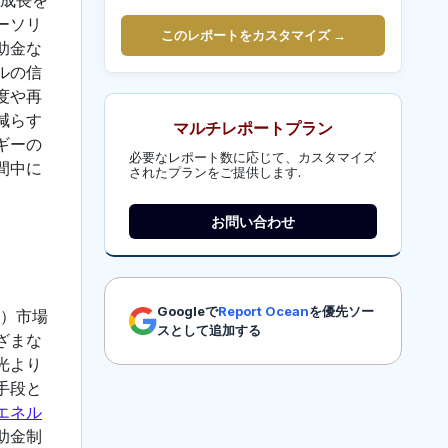
ーソリ
このレポートをカスタマイズ →
助金な
ルの信
度や再
減らす
マルチレポートプラン
ギーの
必要なレポート数に応じて、カスタマイズ
間中に
されたプランをご提供します.
お問い合わせ
Googleで
Report Ocean
を優先ソー
V）市場
スとして追加する
ざまな
光より
手段と
エネル
助金制