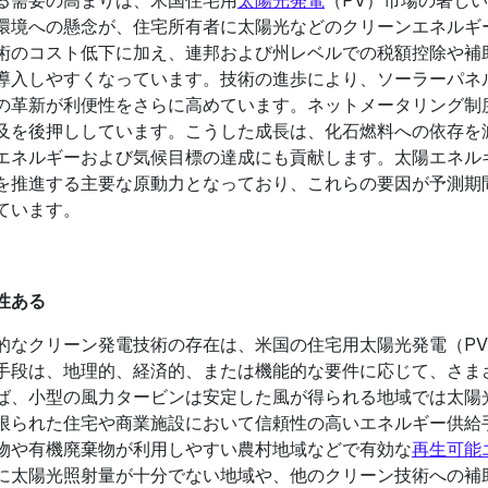
環境への懸念が、住宅所有者に太陽光などのクリーンエネルギ
術のコスト低下に加え、連邦および州レベルでの税額控除や補
導入しやすくなっています。技術の進歩により、ソーラーパネ
の革新が利便性をさらに高めています。ネットメータリング制
及を後押ししています。こうした成長は、化石燃料への依存を
エネルギーおよび気候目標の達成にも貢献します。太陽エネル
を推進する主要な原動力となっており、これらの要因が予測期
ています。
性ある
的なクリーン発電技術の存在は、米国の住宅用太陽光発電（P
手段は、地理的、経済的、または機能的な要件に応じて、さま
ば、小型の風力タービンは安定した風が得られる地域では太陽
限られた住宅や商業施設において信頼性の高いエネルギー供給
物や有機廃棄物が利用しやすい農村地域などで有効な
再生可能
に太陽光照射量が十分でない地域や、他のクリーン技術への補