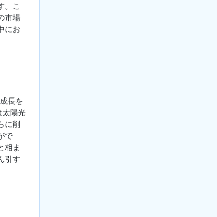
す。こ
の市場
中にお
の成長を
は太陽光
らに削
がで
と相ま
ん引す