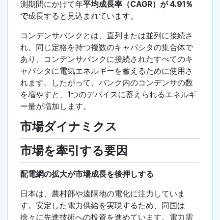
測期間にかけて年
平均成長率（CAGR）が 4.91％
で
成長すると見込まれています。
コンデンサバンクとは、直列または並列に接続さ
れ、同じ定格を持つ複数のキャパシタの集合体で
あり、コンデンサバンクに接続されたすべてのキ
ャパシタに電気エネルギーを蓄えるために使用さ
れます。したがって、バンク内のコンデンサの数
を増やすと、1つのデバイスに蓄えられるエネルギ
ー量が増加します。
市場ダイナミクス
市場を牽引する要因
配電網の拡大が市場成長を後押しする
日本は、農村部や遠隔地の電化に注力していま
す。安定した電力供給を実現するため、同国は
徐々に先進技術への投資を進めています。電力需