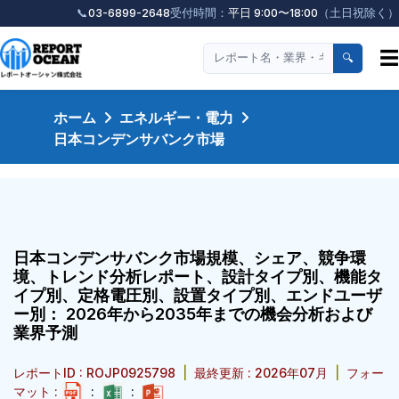
📞
03-6899-2648
受付時間：
平日 9:00〜18:00
（土日祝除く）
☰
🔍
ホーム
エネルギー・電力
日本コンデンサバンク市場
日本コンデンサバンク市場規模、シェア、競争環
境、トレンド分析レポート、設計タイプ別、機能タ
イプ別、定格電圧別、設置タイプ別、エンドユーザ
ー別： 2026年から2035年までの機会分析および
業界予測
レポートID : ROJP0925798
|
最終更新 : 2026年07月
|
フォー
マット :
:
: