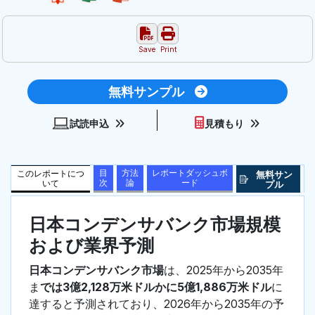
Save
Print
無料サンプル
試読申込
見積もり
目
方法
レポートダッシュボ
このレポートにつ
無料サン
次
論
ード
いて
プル
日本コンデンサバンク市場規模
および業界予測
日本コンデンサバンク市場
は、2025年から2035年
ま
では3億2,128万米ドルかに5億1,886万米ドル
に
達すると予測されており、2026年から2035年の予