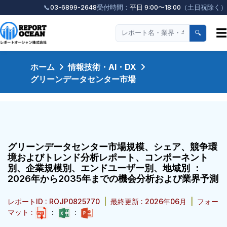
📞
03-6899-2648
受付時間：
平日 9:00〜18:00
（土日祝除く）
☰
🔍
ホーム
情報技術・AI・DX
グリーンデータセンター市場
グリーンデータセンター市場規模、シェア、競争環
境およびトレンド分析レポート、コンポーネント
別、企業規模別、エンドユーザー別、地域別 ：
2026年から2035年までの機会分析および業界予測
レポートID : ROJP0825770
|
最終更新 : 2026年06月
|
フォー
マット :
:
: