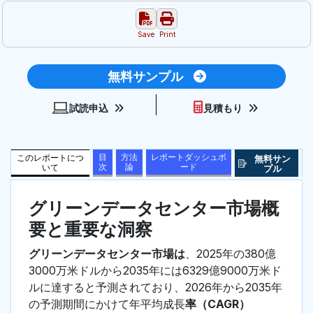
Save
Print
無料サンプル
試読申込
見積もり
目
方法
レポートダッシュボ
このレポートにつ
無料サン
次
論
ード
いて
プル
グリーンデータセンター市場概
要と重要な洞察
グリーンデータセンター市場は
、2025年の380億
3000万米ドルから2035年には6329億9000万米ド
ルに達すると予測されており、2026年から2035年
の予測期間にかけて年平均成長
率（CAGR）