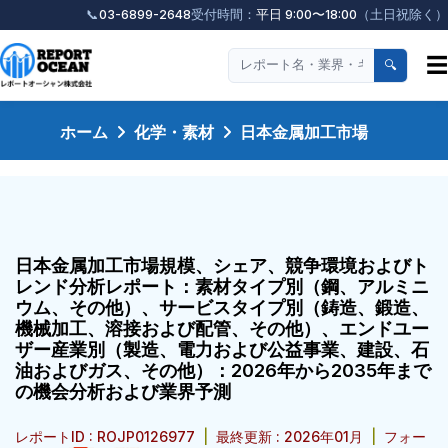
📞
03-6899-2648
受付時間：
平日 9:00〜18:00
（土日祝除く）
☰
🔍
ホーム
化学・素材
日本金属加工市場
日本金属加工市場規模、シェア、競争環境およびト
レンド分析レポート：素材タイプ別（鋼、アルミニ
ウム、その他）、サービスタイプ別（鋳造、鍛造、
機械加工、溶接および配管、その他）、エンドユー
ザー産業別（製造、電力および公益事業、建設、石
油およびガス、その他）：2026年から2035年まで
の機会分析および業界予測
レポートID : ROJP0126977
|
最終更新 : 2026年01月
|
フォー