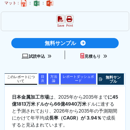
マット :
:
:
Save
Print
無料サンプル
試読申込
見積もり
目
方法
レポートダッシュボ
このレポートにつ
無料サン
次
論
ード
いて
プル
日本金属加工市場
は、2025年から2035年まで
に45
億1813万米ドルから66億4940万米
ドルに達する
と予測されており、2026年から2035年の予測期間
にかけて年平均成
長率（CAGR）が 3.94％
で成長
すると見込まれています。