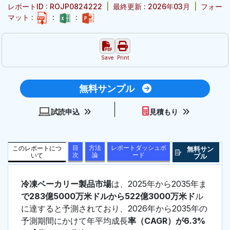
レポートID : ROJP0824222
|
最終更新 : 2026年03月
|
フォー
マット :
:
:
Save
Print
無料サンプル
試読申込
見積もり
目
方法
レポートダッシュボ
このレポートにつ
無料サン
次
論
ード
いて
プル
冷凍ベーカリー製品市場
は、2025年から2035年ま
で283億5000万米ドルから522億3000万米ド
ル
に達すると予測されており、2026年から2035年の
予測期間にかけて年平均成長
率（CAGR）が6.3%