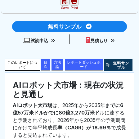
Save
Print
無料サンプル
試読申込
見積もり
目
方法
レポートダッシュボ
このレポートにつ
無料サン
次
論
ード
いて
プル
AIロボット犬市場：現在の状況
と見通し
AIロボット犬市場
は、2025年から2035年ま
でに6
億57万米ドルかでに80億3,270万米ド
ルに達する
と予測されており、2026年から2035年の予測期間
にかけて年平均成長
率（CAGR）が 18.69％
で成長
すると見込まれています。