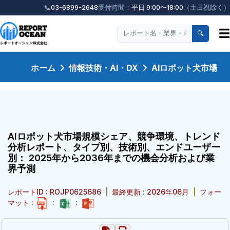
📞
03-6899-2648
受付時間：
平日 9:00〜18:00
（土日祝除く）
☰
🔍
ホーム
情報技術・AI・DX
AIロボット犬市場
AIロボット犬市場規模シェア、競争環境、トレンド
分析レポート、タイプ別、技術別、エンドユーザー
別： 2025年から2036年までの機会分析および業
界予測
レポートID : ROJP0625686
|
最終更新 : 2026年06月
|
フォー
マット :
:
: