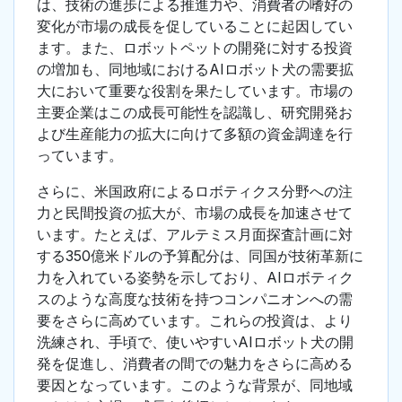
は、技術の進歩による推進力や、消費者の嗜好の
変化が市場の成長を促していることに起因してい
ます。また、ロボットペットの開発に対する投資
の増加も、同地域におけるAIロボット犬の需要拡
大において重要な役割を果たしています。市場の
主要企業はこの成長可能性を認識し、研究開発お
よび生産能力の拡大に向けて多額の資金調達を行
っています。
さらに、米国政府によるロボティクス分野への注
力と民間投資の拡大が、市場の成長を加速させて
います。たとえば、アルテミス月面探査計画に対
する350億米ドルの予算配分は、同国が技術革新に
力を入れている姿勢を示しており、AIロボティク
スのような高度な技術を持つコンパニオンへの需
要をさらに高めています。これらの投資は、より
洗練され、手頃で、使いやすいAIロボット犬の開
発を促進し、消費者の間での魅力をさらに高める
要因となっています。このような背景が、同地域