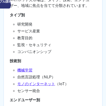
プル請求はこちら
ザー、地域に焦点を当てて分類されています。
タイプ別
研究開発
サービス産業
教育目的
監視・セキュリティ
コンパニオンシップ
技術別
機械学習
自然言語処理（NLP）
モノのインターネット
（IoT）
センサー統合
エンドユーザー別