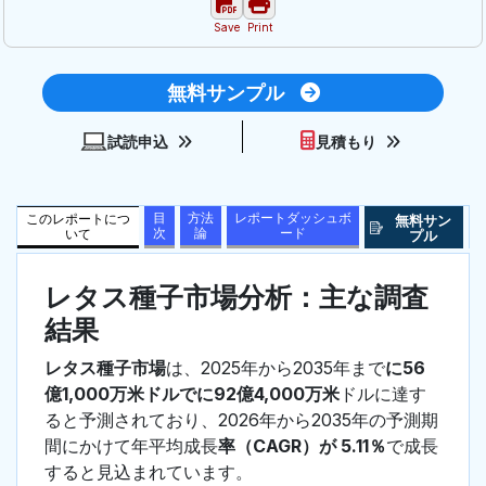
Save
Print
無料サンプル
試読申込
見積もり
目
方法
レポートダッシュボ
このレポートにつ
無料サン
次
論
ード
いて
プル
レタス種子市場分析：主な調査
結果
レタス種子市場
は、2025年から2035年まで
に56
億1,000万米ドルでに92億4,000万米
ドルに達す
ると予測されており、2026年から2035年の予測期
間にかけて年平均成長
率（CAGR）が 5.11％
で成長
すると見込まれています。