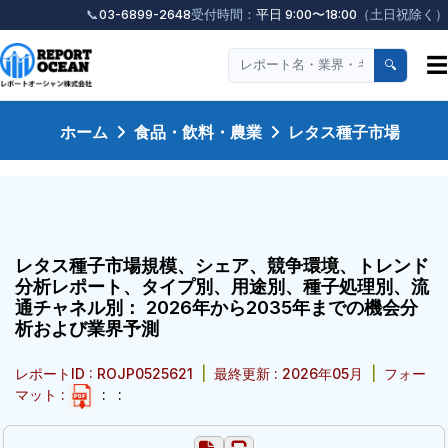
📞
03-6899-2648
受付時間：
平日 9:00〜18:00
（土日祝除く）
☰
🔍
ホーム
食品・飲料・農業
レタス種子市場
レタス種子市場規模、シェア、競争環境、トレンド
分析レポート、タイプ別、用途別、種子処理別、流
通チャネル別： 2026年から2035年までの機会分
析および業界予測
レポートID : ROJP0525621
|
最終更新 : 2026年05月
|
フォー
マット :
:
: