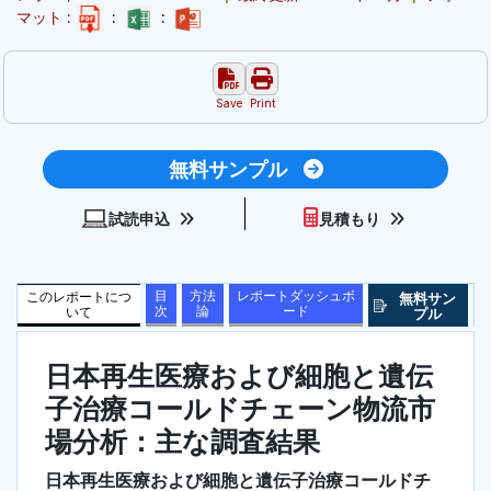
マット :
:
:
Save
Print
無料サンプル
試読申込
見積もり
目
方法
レポートダッシュボ
このレポートにつ
無料サン
次
論
ード
いて
プル
日本再生医療および細胞と遺伝
子治療コールドチェーン物流市
場分析：主な調査結果
日本再生医療および細胞と遺伝子治療コールドチ