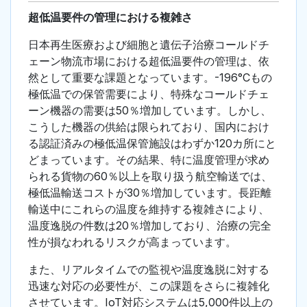
超低温要件の管理における複雑さ
日本再生医療および細胞と遺伝子治療コールドチ
ェーン物流市場における超低温要件の管理は、依
然として重要な課題となっています。-196°Cもの
極低温での保管需要により、特殊なコールドチェ
ーン機器の需要は50％増加しています。しかし、
こうした機器の供給は限られており、国内におけ
る認証済みの極低温保管施設はわずか120カ所にと
どまっています。その結果、特に温度管理が求め
られる貨物の60％以上を取り扱う航空輸送では、
極低温輸送コストが30％増加しています。長距離
輸送中にこれらの温度を維持する複雑さにより、
温度逸脱の件数は20％増加しており、治療の完全
性が損なわれるリスクが高まっています。
また、リアルタイムでの監視や温度逸脱に対する
迅速な対応の必要性が、この課題をさらに複雑化
させています。IoT対応システムは5,000件以上の