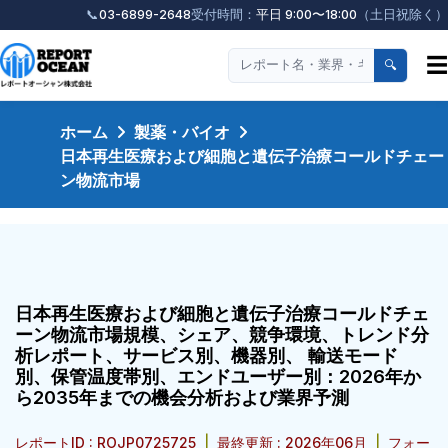
📞
03-6899-2648
受付時間：
平日 9:00〜18:00
（土日祝除く）
☰
🔍
ホーム
製薬・バイオ
日本再生医療および細胞と遺伝子治療コールドチェー
ン物流市場
日本再生医療および細胞と遺伝子治療コールドチェ
ーン物流市場規模、シェア、競争環境、トレンド分
析レポート、サービス別、機器別、 輸送モード
別、保管温度帯別、エンドユーザー別：2026年か
ら2035年までの機会分析および業界予測
レポートID : ROJP0725725
|
最終更新 : 2026年06月
|
フォー