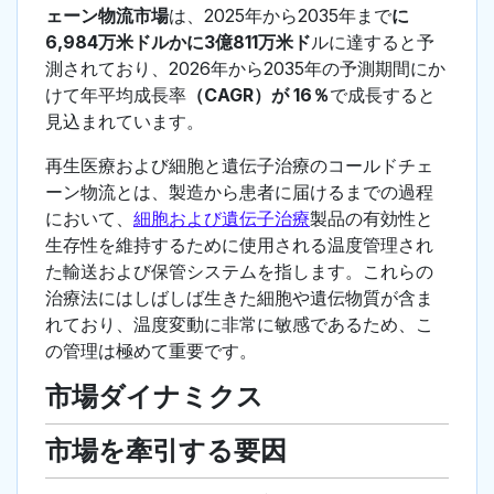
ェーン物流市場
は、2025年から2035年まで
に
6,984万米ドルかに3億811万米ド
ルに達すると予
測されており、2026年から2035年の予測期間にか
けて年平均成長率
（CAGR）が 16％
で成長すると
見込まれています。
再生医療および細胞と遺伝子治療のコールドチェ
ーン物流とは、製造から患者に届けるまでの過程
において、
細胞および遺伝子治療
製品の有効性と
生存性を維持するために使用される温度管理され
た輸送および保管システムを指します。これらの
治療法にはしばしば生きた細胞や遺伝物質が含ま
れており、温度変動に非常に敏感であるため、こ
の管理は極めて重要です。
市場ダイナミクス
市場を牽引する要因