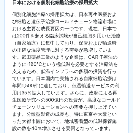
日本における個別化細胞治療の採用拡大
個別化細胞治療の採用拡大は、日本再生医療およ
び細胞と遺伝子治療コールドチェーン物流市場に
おける主要な成長要因の一つです。現在、日本で
は200件を超える臨床試験が自己細胞を用いた治療
（自家治療）に集中しており、保管および輸送時
の正確な温度管理に対する需要が急増していま
す。武田薬品工業のような企業は、CAR-T療法の
ように-180°Cという極低温を必要とする治療法を
支えるため、低温インフラへの多額の投資を行っ
ています。日本国内で実施される自家細胞治療は
年間1,500件に達しており、低温輸送サービスの利
用は35％拡大しています。さらに、政府による再
生医療研究への500億円の投資が、高度なコールド
チェーンソリューションへの需要を押し上げてい
ます。分散型製造の成長も、特に東京や大阪とい
った大都市圏において、地域密着型の低温保管施
設の数を40％増加させる要因となっています。