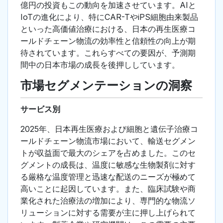
億円の投資もこの動向を加速させています。AIと
IoTの進化により、特にCAR-TやiPS細胞由来製品
といった高価値治療における、日本の再生医療コ
ールドチェーン物流の効率性と信頼性の向上が期
待されています。これらすべての要因が、予測期
間中の日本市場の成長を後押ししています。
市場セグメンテーションの洞察
サービス別
2025年、日本再生医療および細胞と遺伝子治療コ
ールドチェーン物流市場において、輸送セグメン
トが収益面で最大のシェアを占めました。このセ
グメントの成長は、温度に敏感な生物製剤に対す
る厳格な温度管理と迅速な配送のニーズが極めて
高いことに起因しています。また、臨床試験や商
業化された治療法の増加により、専門的な物流ソ
リューションに対する需要が主に押し上げられて