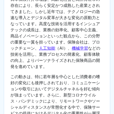
存在により、長らく安定かつ成熟した産業とされ
てきました。しかし近年では、テクノロジーの急
速な導入とデジタル変革が大きな変化の原動力と
なっています。高度な技術を活用するインシュア
テックの成長は、業務の効率化、顧客中心主義、
商品イノベーションといった観点から、この分野
の重要な一翼を担っています。保険会社は、ブロ
ックチェーン、
人工知能
（AI）、
機械学習
などの
技術を活用し、業務プロセスの簡素化、顧客体験
の向上、よりパーソナライズされた保険商品の開
発を進めています。
この動きは、特に若年層を中心とした消費者の嗜
好の変化にも後押しされており、コミュニケーシ
ョンや取引においてデジタルチャネルを好む傾向
が強まっています。さらに、新型コロナウイル
ス・パンデミックにより、リモートワークやソー
シャルディスタンスが常態化する中で、保険サー
ビスの提供におけるデジタル化の重要性が一層浮