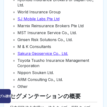
Ltd.
World Insurance Group
SJ Mobile Labs Pte Ltd
Marnix Reinsurance Brokers Pte Ltd
MST Insurance Service Co., Ltd.
Ginsen Risk Solutions Co., Ltd.
M & K Consultants
Sakura Geoservice Co., Ltd.
Toyota Tsusho Insurance Management
Corporation
Nippon Souken Ltd.
ARM Consulting Co., Ltd.
Other
セグメンテーションの概要
プル請求はこちら