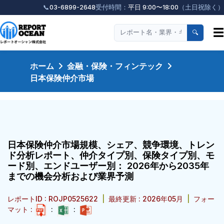
📞
03-6899-2648
受付時間：
平日 9:00〜18:00
（土日祝除く）
☰
🔍
ホーム
金融・保険・フィンテック
日本保険仲介市場
日本保険仲介市場規模、シェア、競争環境、トレン
ド分析レポート、仲介タイプ別、保険タイプ別、モ
ード別、エンドユーザー別： 2026年から2035年
までの機会分析および業界予測
レポートID : ROJP0525622
|
最終更新 : 2026年05月
|
フォー
マット :
:
: