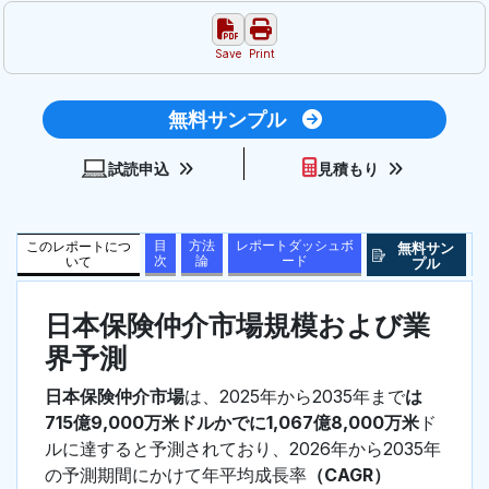
Save
Print
無料サンプル
試読申込
見積もり
目
方法
レポートダッシュボ
このレポートにつ
無料サン
次
論
ード
いて
プル
日本保険仲介市場規模および業
界予測
日本保険仲介市場
は、2025年から2035年まで
は
715億9,000万米ドルかでに1,067億8,000万米
ド
ルに達すると予測されており、2026年から2035年
の予測期間にかけて年平均成長率
（CAGR）