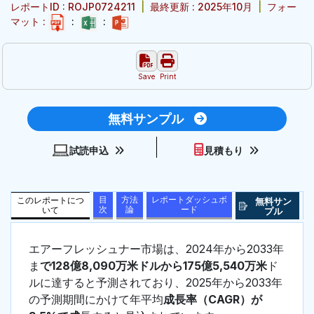
レポートID : ROJP0724211
|
最終更新 : 2025年10月
|
フォー
マット :
:
:
Save
Print
無料サンプル
試読申込
見積もり
目
方法
レポートダッシュボ
このレポートにつ
無料サン
次
論
ード
いて
プル
エアーフレッシュナー市場は、2024年から2033年
ま
で128億8,090万米ドルから175億5,540万米
ド
ルに達すると予測されており、2025年から2033年
の予測期間にかけて年平均
成長率（CAGR）が