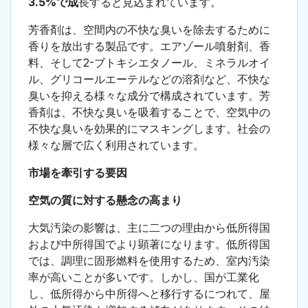
3.5%で成
長すると見込まれています。
芳香剤は、空間内の不快な臭いを除去するために
香りを放出する製品です。エアゾール噴射剤、香
料、そして2-ブトキシエタノール、ミネラルオイ
ル、グリコールエーテルなどの溶剤など、不快な
臭いを抑える様々な成分で構成されています。芳
香剤は、不快な臭いを吸着することで、空気中の
不快な臭いを効果的にマスキングします。社会の
様々な層で広く利用されています。
市場を牽引する要因
空気の質に対する懸念の高まり
大気汚染の影響は、主に二つの理由から低所得国
および中所得国でより顕著になります。低所得国
では、調理に固形燃料を使用するため、室内汚染
率が高いことが多いです。しかし、国が工業化
し、低所得から中所得へと移行するにつれて、屋