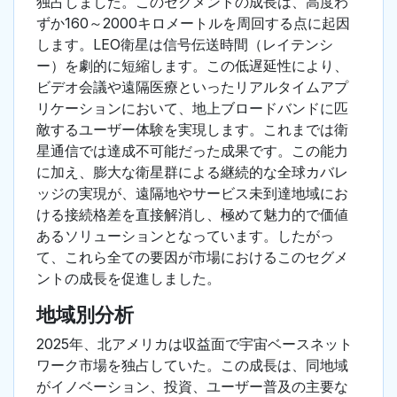
独占しました。このセグメントの成長は、高度わ
ずか160～2000キロメートルを周回する点に起因
します。LEO衛星は信号伝送時間（レイテンシ
ー）を劇的に短縮します。この低遅延性により、
ビデオ会議や遠隔医療といったリアルタイムアプ
リケーションにおいて、地上ブロードバンドに匹
敵するユーザー体験を実現します。これまでは衛
星通信では達成不可能だった成果です。この能力
に加え、膨大な衛星群による継続的な全球カバレ
ッジの実現が、遠隔地やサービス未到達地域にお
ける接続格差を直接解消し、極めて魅力的で価値
あるソリューションとなっています。したがっ
て、これら全ての要因が市場におけるこのセグメ
ントの成長を促進しました。
地域別分析
2025年、北アメリカは収益面で宇宙ベースネット
ワーク市場を独占していた。この成長は、同地域
がイノベーション、投資、ユーザー普及の主要な