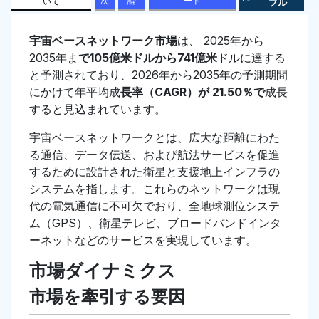
次
論
ード
いて
プル
宇宙ベースネットワーク市場
は、 2025年から
2035年ま
で105億米ドルから741億米
ドルに達する
と予測されており、2026年から2035年の予測期間
にかけて年平均成
長率（CAGR）が 21.50％で
成長
すると見込まれています。
宇宙ベースネットワークとは、広大な距離にわた
る通信、データ伝送、および航法サービスを促進
するために設計された衛星と支援地上インフラの
システムを指します。これらのネットワークは現
代の電気通信に不可欠でおり、全地球測位システ
ム（GPS）、衛星テレビ、ブロードバンドインタ
ーネットなどのサービスを実現しています。
市場ダイナミクス
市場を牽引する要因