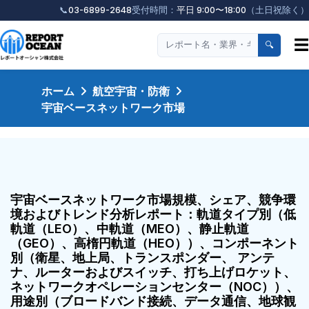
📞
03-6899-2648
受付時間：
平日 9:00〜18:00
（土日祝除く）
☰
🔍
ホーム
航空宇宙・防衛
宇宙ベースネットワーク市場
宇宙ベースネットワーク市場規模、シェア、競争環
境およびトレンド分析レポート：軌道タイプ別（低
軌道（LEO）、中軌道（MEO）、静止軌道
（GEO）、高楕円軌道（HEO））、コンポーネント
別（衛星、地上局、トランスポンダー、 アンテ
ナ、ルーターおよびスイッチ、打ち上げロケット、
ネットワークオペレーションセンター（NOC））、
用途別（ブロードバンド接続、データ通信、地球観