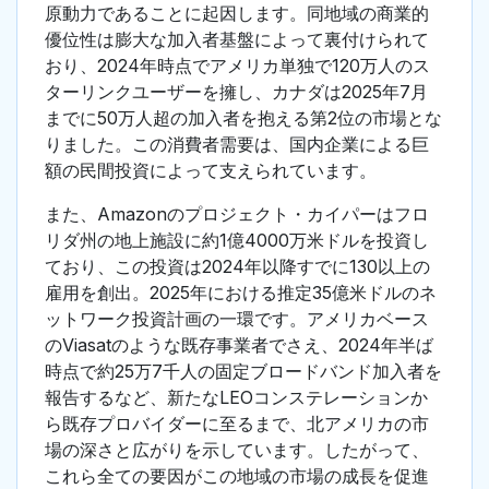
原動力であることに起因します。同地域の商業的
優位性は膨大な加入者基盤によって裏付けられて
おり、2024年時点でアメリカ単独で120万人のス
ターリンクユーザーを擁し、カナダは2025年7月
までに50万人超の加入者を抱える第2位の市場とな
りました。この消費者需要は、国内企業による巨
額の民間投資によって支えられています。
また、Amazonのプロジェクト・カイパーはフロ
リダ州の地上施設に約1億4000万米ドルを投資し
ており、この投資は2024年以降すでに130以上の
雇用を創出。2025年における推定35億米ドルのネ
ットワーク投資計画の一環です。アメリカベース
のViasatのような既存事業者でさえ、2024年半ば
時点で約25万7千人の固定ブロードバンド加入者を
報告するなど、新たなLEOコンステレーションか
ら既存プロバイダーに至るまで、北アメリカの市
場の深さと広がりを示しています。したがって、
これら全ての要因がこの地域の市場の成長を促進