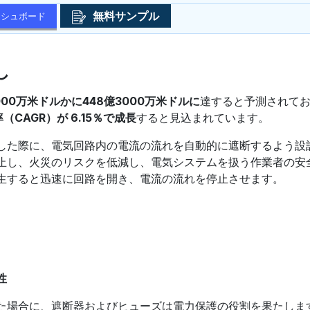
無料サンプル
ッシュボード
し
8000万米ドルかに448億3000万米ドルに
達すると予測されて
（CAGR）が 6.15％で成長
すると見込まれています。
した際に、電気回路内の電流の流れを自動的に遮断するよう設
止し、火災のリスクを低減し、電気システムを扱う作業者の安
生すると迅速に回路を開き、電流の流れを停止させます。
性
た場合に、遮断器およびヒューズは電力保護の役割を果たしま