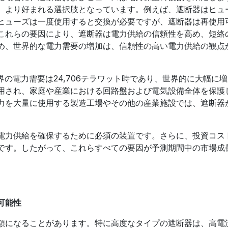
、より好まれる選択肢となっています。例えば、遮断器はヒュ
ヒューズは一度使用すると交換が必要ですが、遮断器は再使用
これらの要因により、遮断器は電力供給の信頼性を高め、短絡
め、世界的な電力需要の増加は、信頼性の高い電力供給の観点
世界の電力需要は24,706テラワット時であり、世界的に大幅に
用され、家庭や産業における回路盤および電気設備全体を保護
力を大量に使用する製造工場やその他の産業施設では、遮断器
電力供給を確保するために必須の装置です。さらに、投資コス
です。したがって、これらすべての要因が予測期間中の市場成
可能性
額になることがあります。特に高度なタイプの遮断器は、高電