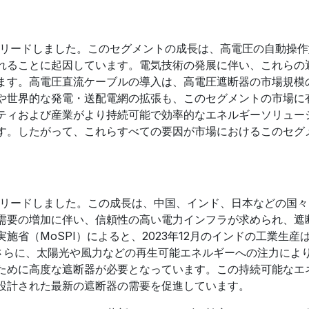
をリードしました。このセグメントの成長は、高電圧の自動操
れることに起因しています。電気技術の発展に伴い、これらの
ます。高電圧直流ケーブルの導入は、高電圧遮断器の市場規模
や世界的な発電・送配電網の拡張も、このセグメントの市場に
ティおよび産業がより持続可能で効率的なエネルギーソリュー
す。したがって、これらすべての要因が市場におけるこのセグ
をリードしました。この成長は、中国、インド、日本などの国
需要の増加に伴い、信頼性の高い電力インフラが求められ、遮
省（MoSPI）によると、2023年12月のインドの工業生産は3
た。さらに、太陽光や風力などの再生可能エネルギーへの注力によ
ために高度な遮断器が必要となっています。この持続可能なエ
設計された最新の遮断器の需要を促進しています。