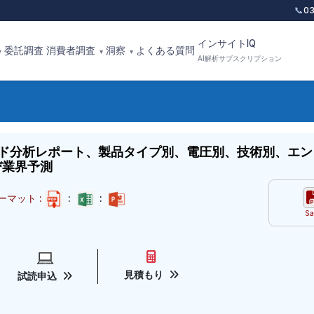
📞
0
インサイトIQ
委託調査
消費者調査
洞察
よくある質問
▾
▾
▾
AI解析サブスクリプション
ド分析レポート、製品タイプ別、電圧別、技術別、エン
び業界予測
ーマット :
:
:
Sa
見積もり
試読申込