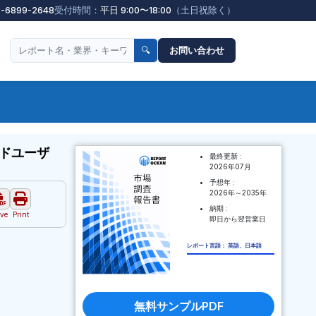
3-6899-2648
受付時間：
平日 9:00〜18:00
（土日祝除く）
🔍
お問い合わせ
ドユーザ
最終更新 :
2026年07月
予想年 :
2026年～2035年
納期 :
ve
Print
即日から翌営業日
レポート言語： 英語、日本語
無料サンプルPDF