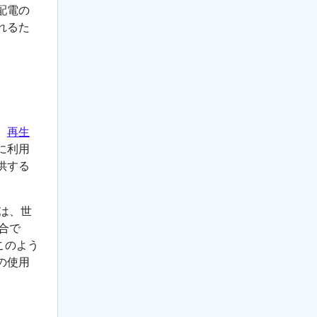
配電の
れるた
、
再生
に利用
供する
は、世
合で
このよう
の使用