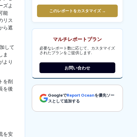
ーズよ
このレポートをカスタマイズ →
可能
のリス
から遮
マルチレポートプラン
増加して
必要なレポート数に応じて、カスタマイズ
されたプランをご提供します.
しま
がより
お問い合わせ
トを削
長を後
Googleで
Report Ocean
を優先ソー
スとして追加する
流を安