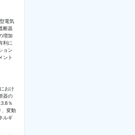
作型電気
遮断器
の増加
有利に
ション
メント
々におけ
断器の
.8％
り、変動
ネルギ