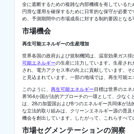
全に遮断するための複雑な内部機構を有しているた
円滑な運用を確保するために日常的な保守が必要で
め、予測期間中の市場成長に対する制約要因となる
市場機会
再生可能エネルギーの生産増加
世界各国の政府および規制機関は、温室効果ガス排
可能エネルギー
の生産に注力しています。生産され
され、電力アクセス率の向上に貢献しています。そ
と見込まれています。一部の地域では、再生可能エ
このように、
再生可能エネルギー
目標は世界のエネ
界164か国が法的アプローチの一環として、少なく
は、28の加盟国および8つのエネルギー共同体が
な立法的取り組みは、クリーンエネルギー源の普及
機会を創出しています。したがって、これらすべて
市場セグメンテーションの洞察