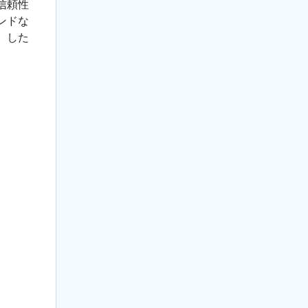
信頼性
ンドな
。した