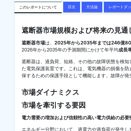
目次
方法論
レポートダ
このレポートについて
遮断器市場規模および将来の見通
遮断器市場
は、
2025年から2035年までは246億
2026年から2035年の予測期間にかけて年平均
成長率
遮断器は、過負荷、短絡、その他の故障状態を検知
た電気保護装置です。これは、電気機器の損傷を防
保するための保護手段として機能します。故障が発
市場ダイナミクス
市場を牽引する要因
電力需要の増加および信頼性の高い電力供給の必要
エネルギー分野において、過電力や過負荷が発生し