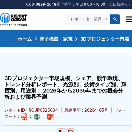
📞
03-6899-2648
受付時間：
平日 9:00〜18:00
（土日祝除く）
☰
🔍
ホーム
電子機器・家電
3Dプロジェクター市場
3Dプロジェクター市場規模、シェア、競争環境、
トレンド分析レポート、光源別、技術タイプ別、輝
度別、用途別： 2026年から2035年までの機会分
析および業界予測
レポートID : ROJP0525634
|
最終更新 : 2026年05月
|
フォー
マット :
:
: