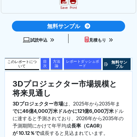
Save
Print
無料サンプル
試読申込
見積もり
目
方法
レポートダッシュボ
このレポートにつ
無料サン
次
論
ード
いて
プル
3Dプロジェクター市場規模と
将来見通し
3Dプロジェクター市場
は、2025年から2035年ま
でに46億4,000万米ドルかに121億6,000万米
ドル
に達すると予測されており、2026年から2035年の
予測期間にかけて年平均成
長率（CAGR）
が 10.12％で
成長すると見込まれています。