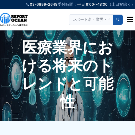
📞
03-6899-2648
受付時間：
平日 9:00〜18:00
（土日祝除く）
☰
🔍
医療業界にお
ける将来のト
レンドと可能
性