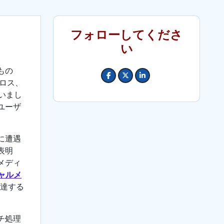
フォローしてくださ
い
もの
ロス、
いまし
ユーザ
に遭遇
表明
メディ
ャルメ
達する
チ処理