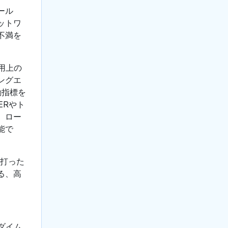
ール
ットワ
不満を
用上の
ングエ
動指標を
ERやト
、ロー
能で
を打った
る、高
ダイム