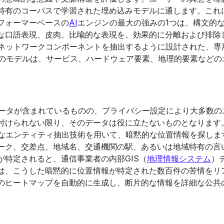
特有のコーパスで学習された埋め込みモデルに通します。これ
フォーマーベースの
AI
エンジンの最大の強みの1つは、構文的
な口語表現、皮肉、比喩的な表現を、効果的に分離および排除
ネットワークコンポーネントを抽出するように設計された、専
このモデルは、サービス、ハードウェア要素、地理的要素などの
。
データが含まれているものの、プライバシー設定により大多数の
付けられない限り、そのデータは役に立たないものとなります
なエンティティ抽出技術を用いて、暗黙的な位置情報を探しま
ーク、交差点、地域名、交通機関の駅、あるいは地域特有の言
特定されると、通信事業者の内部GIS（
地理情報システム
）
は、こうした暗黙的に位置情報が特定された数百件の苦情をリ
のヒートマップを自動的に生成し、断片的な情報を詳細な公共