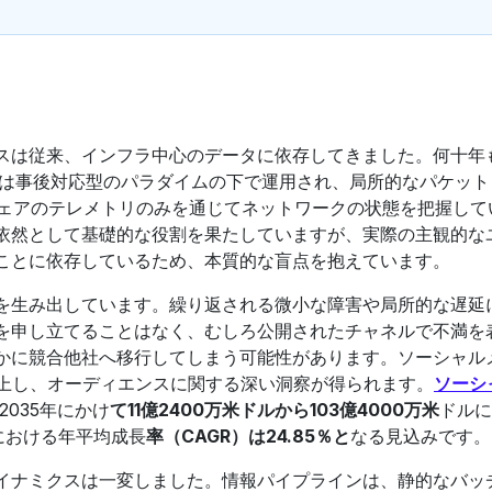
スは従来、インフラ中心のデータに依存してきました。何十年
）は事後対応型のパラダイムの下で運用され、局所的なパケット
ウェアのテレメトリのみを通じてネットワークの状態を把握して
依然として基礎的な役割を果たしていますが、実際の主観的な
ことに依存しているため、本質的な盲点を抱えています。
を生み出しています。繰り返される微小な障害や局所的な遅延
を申し立てることはなく、むしろ公開されたチャネルで不満を
かに競合他社へ移行してしまう可能性があります。ソーシャル
上し、オーディエンスに関する深い洞察が得られます。
ソーシ
2035年にかけ
て11億2400万米ドルから103億4000万米
ドルに
間における年平均成長
率（CAGR）は24.85％と
なる見込みです。
イナミクスは一変しました。情報パイプラインは、静的なバッ