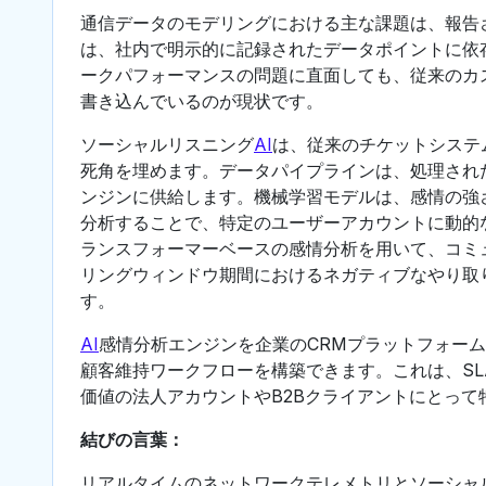
通信データのモデリングにおける主な課題は、報告
は、社内で明示的に記録されたデータポイントに依
ークパフォーマンスの問題に直面しても、従来のカ
書き込んでいるのが現状です。
ソーシャルリスニング
AI
は、従来のチケットシステ
死角を埋めます。データパイプラインは、処理され
ンジンに供給します。機械学習モデルは、感情の強
分析することで、特定のユーザーアカウントに動的な
ランスフォーマーベースの感情分析を用いて、コミ
リングウィンドウ期間におけるネガティブなやり取
す。
AI
感情分析エンジンを企業のCRMプラットフォー
顧客維持ワークフローを構築できます。これは、S
価値の法人アカウントやB2Bクライアントにとって
結びの言葉：
リアルタイムのネットワークテレメトリとソーシャ