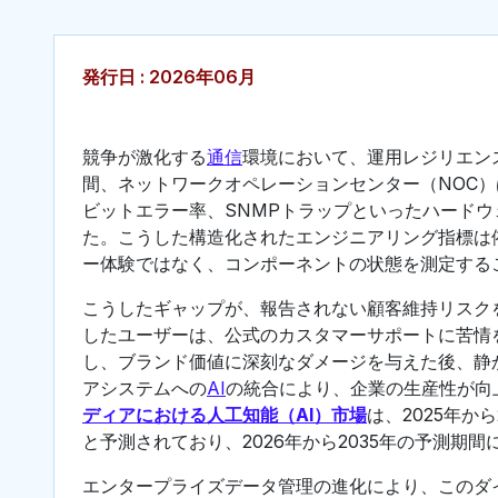
発行日 : 2026年06月
競争が激化する
通信
環境において、運用レジリエン
間、ネットワークオペレーションセンター（NOC
ビットエラー率、SNMPトラップといったハード
た。こうした構造化されたエンジニアリング指標は
ー体験ではなく、コンポーネントの状態を測定する
こうしたギャップが、報告されない顧客維持リスク
したユーザーは、公式のカスタマーサポートに苦情
し、ブランド価値に深刻なダメージを与えた後、静
アシステムへの
AI
の統合により、企業の生産性が向
ディアにおける人工知能（AI）市場
は、2025年から
と予測されており、2026年から2035年の予測期
エンタープライズデータ管理の進化により、このダ