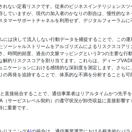
されない定着リスクです。従来のビジネスインテリジェンスツ
存していますが、現代の加入者のかなりの割合は、慢性的なネ
スタマーサポートチャネルを利用せず、デジタルフォーラムに
ムには決して流入しない行動データを捕捉することで、この運
たソーシャルストリームをアルゴリズムによるリスクスコアリ
さ、時間的頻度、過去の文脈マッピングという3つの主要な行
解約リスクスコアを割り当てます。これらは、ディープVAD
ュニケーションにおける感情的な深刻度を測定します。さらに
りの再発を追跡することで、体系的な不満を分析することも可
ムと直接統合することで、通信事業者はリアルタイムかつ先手
LA（サービスレベル契約）の遵守状況が卸売収益に直接影響す
特に重要です。
ルリスニング
AI
の統合は、通信事業運営における根本的なパラ