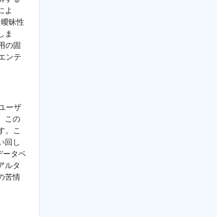
によ
な曖昧性
しま
用の固
エンテ
ユーザ
。この
す。こ
い回し
データベ
アルタ
の苦情