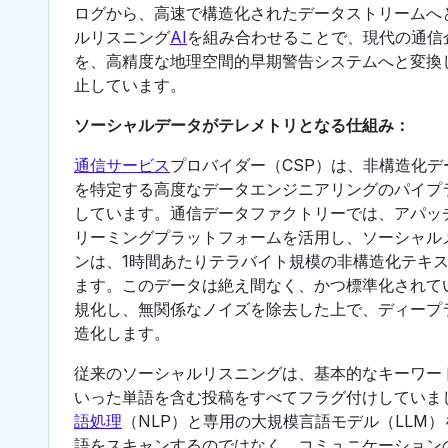
ログから、高速で構造化されたデータストリームへ
ルリスニング
AI
を組み合わせることで、現代の通信
を、高精度な地理空間的早期警告システムへと変換
止しています。
ソーシャルデータがテレメトリとなる仕組み：
通信サービス
プロバイダー（CSP）は、非構造化
を特定する高度なデータエンジニアリングのパイプ
しています。通信データファクトリーでは、アパッ
リーミングプラットフォームを活用し、ソーシャル
ンは、1時間あたりテラバイト規模の非構造化テキ
ます。このデータは絶え間なく、かつ標準化されて
規化し、無関係なノイズを除去した上で、ディープ
造化します。
従来のソーシャルリスニングは、基本的なキーワー
いった単語を含む投稿をすべてフラグ付けしていまし
語処理
（NLP）と専用の大規模言語モデル（LLM
語をスキャンするのではなく、コミュニケーション