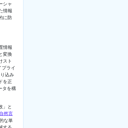
ーシャ
た情報
的に防
置情報
と変換
けスト
イプライ
取り込み
ドを正
ータを構
敗」と
自然言
的な単
解する