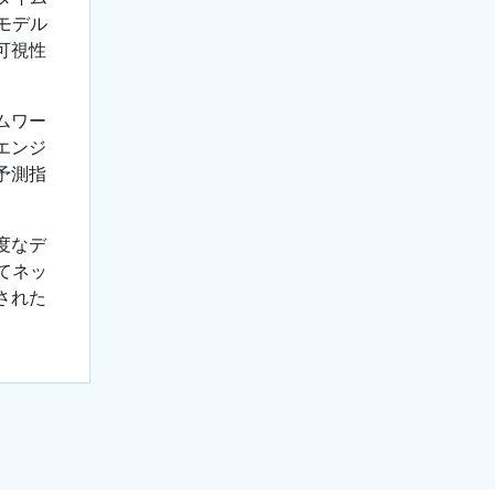
モデル
可視性
ムワー
エンジ
予測指
度なデ
てネッ
された