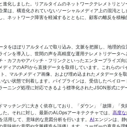
と進化しました。リアルタイムのネットワークテレメトリとソ
企業は、構造化されていないソーシャルメディア上の混沌とし
し、ネットワーク障害を軽減するとともに、顧客の離反を積極
データをほぼリアルタイムで取り込み、文脈を把握し、地理的位
ラインを導入し、世間の声を高精度な運用テレメトリデータへ
チ・カフカやアパッチ・フリンクといったエンタープライズ向
メディアのAPIから直接データを取得しています。これらのパ
スト、マルチメディア画像、および埋め込まれたメタデータを
いない状態で到着します。パイプラインは、受信したペイロー
ラーニング処理に対応できるよう標準化されたJSON形式にデ
ドマッチングに大きく依存しており、「ダウン」「故障」「失
た。それに対し、最新のALOpsアーキテクチャでは、
高度な
）を活用して、意味的な意図分析を行います。
AI
エンジンは、静
の意味的な意図や文脈構造を評価します。ユーザーの真意を理