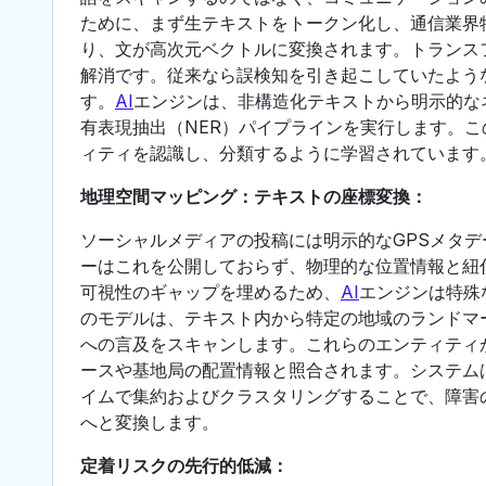
ために、まず生テキストをトークン化し、通信業界
り、文が高次元ベクトルに変換されます。トランス
解消です。従来なら誤検知を引き起こしていたよう
す。
AI
エンジンは、非構造化テキストから明示的な
有表現抽出（NER）パイプラインを実行します。
ィティを認識し、分類するように学習されています
地理空間マッピング：テキストの座標変換：
ソーシャルメディアの投稿には明示的なGPSメタ
ーはこれを公開しておらず、物理的な位置情報と紐
可視性のギャップを埋めるため、
AI
エンジンは特殊
のモデルは、テキスト内から特定の地域のランドマ
への言及をスキャンします。これらのエンティティが
ースや基地局の配置情報と照合されます。システム
イムで集約およびクラスタリングすることで、障害
へと変換します。
定着リスクの先行的低減：