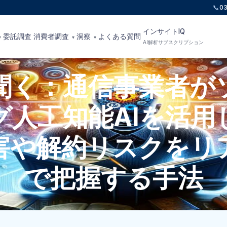
📞
0
インサイトIQ
委託調査
消費者調査
洞察
よくある質問
▾
▾
▾
AI解析サブスクリプション
聞く：通信事業者が
グ人工知能AIを活用
害や解約リスクをリ
で把握する手法